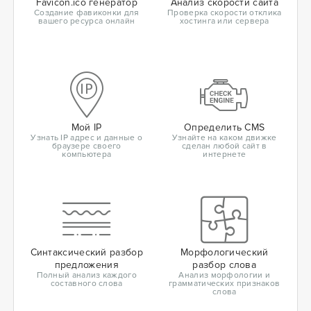
Favicon.ico генератор
Анализ скорости сайта
Создание фавиконки для
Проверка скорости отклика
вашего ресурса онлайн
хостинга или сервера
Мой IP
Определить CMS
Узнать IP адрес и данные о
Узнайте на каком движке
браузере своего
сделан любой сайт в
компьютера
интернете
Синтаксический разбор
Морфологический
предложения
разбор слова
Полный анализ каждого
Анализ морфологии и
составного слова
грамматических признаков
слова