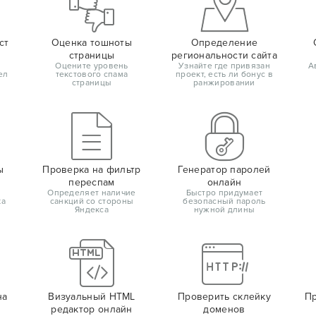
ст
Оценка тошноты
Определение
страницы
региональности сайта
Оцените уровень
Узнайте где привязан
А
ел
текстового спама
проект, есть ли бонус в
страницы
ранжировании
ы
Проверка на фильтр
Генератор паролей
переспам
онлайн
Определяет наличие
Быстро придумает
ка
санкций со стороны
безопасный пароль
Яндекса
нужной длины
на
Визуальный HTML
Проверить склейку
Пр
редактор онлайн
доменов