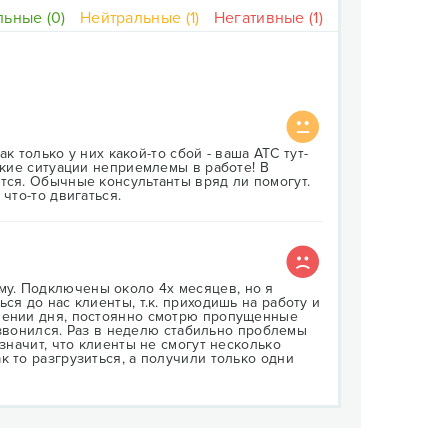
ьные (0)
Нейтральные (1)
Негативные (1)
ак только у них какой-то сбой - ваша АТС тут-
акие ситуации неприемлемы в работе! В
тся. Обычные консультанты вряд ли помогут.
что-то двигаться.
у. Подключены около 4х месяцев, но я
ся до нас клиенты, т.к. приходишь на работу и
чении дня, постоянно смотрю пропущенные
дозвонился. Раз в неделю стабильно проблемы
 значит, что клиенты не смогут несколько
к то разгрузиться, а получили только одни