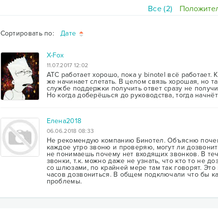
Все (2)
Положител
Сортировать по:
Дате
X-Fox
11.07.2017 12:02
АТС работает хорошо, пока у binotel всё работает. К
же начинает слетать. В целом связь хорошая, но т
службе поддержки получить ответ сразу не получи
Но когда доберёшься до руководства, тогда начнёт 
Елена2018
06.06.2018 08:33
Не рекомендую компанию Бинотел. Объясню почем
каждое утро звоню и проверяю, могут ли дозвонить
не понимаешь почему нет входящих звонков. В те
звонки, т.к. можно даже не узнать, что кто то не 
со шлюзами, по крайней мере там так говорят. Это
часов дозвониться. В общем подключали что бы ка
проблемы.