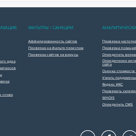
ИЗАЦИЯ
ФИЛЬТРЫ / САНКЦИИ
АНАЛИТИЧЕСК
Аффилированность сайтов
Проверка частотн
Проверка на фильтр переспам
Проверка позиций
Проверка сайтов на вирусы
Определить возра
Определение реги
ого ядра
сайта
запросов
Оценка стоимости 
цы
Узнать поддомены
рвера
Яндекс ИКС
Проверить склейк
р слова
WHOIS
Определить CMS