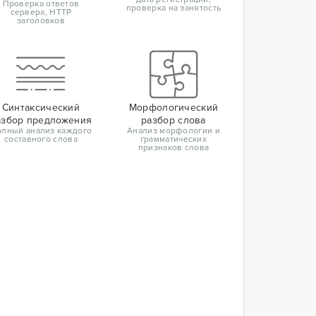
Проверка ответов
проверка на занятость
сервера, HTTP
заголовков
Синтаксический
Морфологический
азбор предложения
разбор слова
лный анализ каждого
Анализ морфологии и
составного слова
грамматических
признаков слова