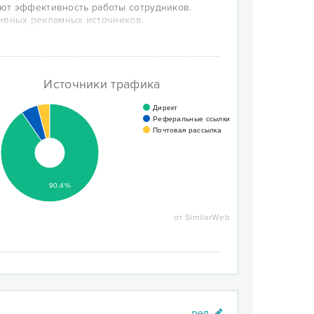
ют эффективность работы сотрудников.
ктивных рекламных источников.
остоятельным решением для реализации
висов Binotel в работе - Вы получаете
продуктов сервиса создана для того, чтобы
льше продаж, больше довольных клиентов, и
Источники трафика
Директ
Реферальные ссылки
Почтовая рассылка
90.4%
от SimilarWeb