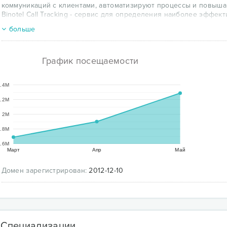
коммуникаций с клиентами, автоматизируют процессы и повыша
Binotel Call Tracking - сервис для определения наиболее эффе
Каждый продукт уникален и сам по себе является готовым сам
больше
поставленных задач. При объединении и использовании всех сер
мощную платформу для коммуникаций с клиентами. Вся линейка 
компании, которые используют ее в своей работе, получали бо
График посещаемости
максимум выгоды.
.4M
.2M
2M
.8M
.6M
Март
Апр
Май
Домен зарегистрирован:
2012-12-10
Специализации