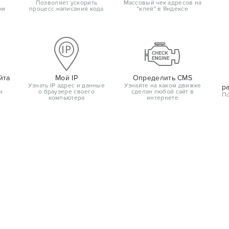
Позволяет ускорить
Массовый чек адресов на
ом
процесс написания кода
"клей" в Яндексе
йта
Мой IP
Определить CMS
Узнать IP адрес и данные
Узнайте на каком движке
р
и
о браузере своего
сделан любой сайт в
По
компьютера
интернете