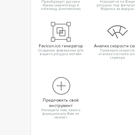
Преобразует русские
Находятся ли Ваши
буквы (кириллицу) в
ресурсы под фильтр
латиницу (английские)
Яндекса за вирусы
Favicon.ico генератор
Анализ скорости са
Создание фавиконки для
Проверка скорости
вашего ресурса онлайн
отклика хостинга ил
сервера
Предложить свой
инструмент
Напишите нам, какого
функционала Вам не
хватает