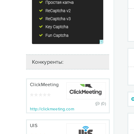
Конкуренты:
ClickMeeting
(0)
http://clickmeeting.com
UIS