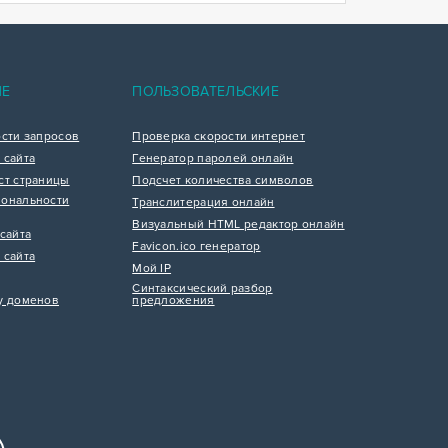
ИЕ
ПОЛЬЗОВАТЕЛЬСКИЕ
ости запросов
Проверка скорости интернет
 сайта
Генератор паролей онлайн
ст страницы
Подсчет количества символов
ональности
Транслитерация онлайн
Визуальный HTML редактор онлайн
сайта
Favicon.ico генератор
 сайта
Мой IP
Синтаксический разбор
у доменов
предложения