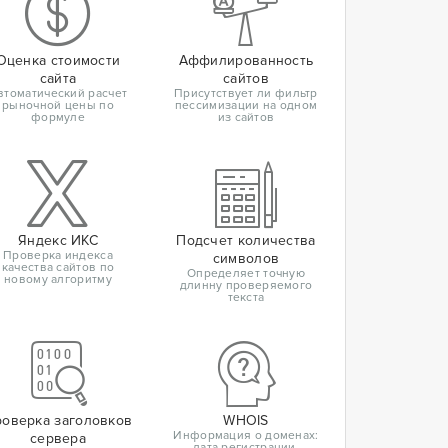
Оценка стоимости
Аффилированность
сайта
сайтов
втоматический расчет
Присутствует ли фильтр
рыночной цены по
пессимизации на одном
формуле
из сайтов
Яндекс ИКС
Подсчет количества
Проверка индекса
символов
качества сайтов по
Определяет точную
новому алгоритму
длинну проверяемого
текста
оверка заголовков
WHOIS
Информация о доменах:
сервера
дата регистрации,