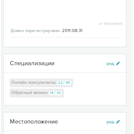
дополнительных решений в любое время.
Собственный штат высококвалифицированных
специалистов позволяет выполнять работы
от SimilarWeb
оперативно и качественно. Компания «AnTelecom»
Домен зарегистрирован:
2011-08-31
постоянно развивается и предлагает лучшие
разработки своим клиентам. Она открывает перед
ними новые перспективы.
Специализации
Онлайн консультанты
22 / 65
Обратный звонок
16 / 42
Местоположение