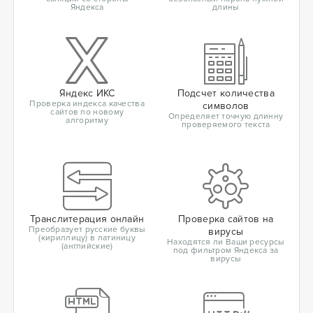
Яндекса
длины
Яндекс ИКС
Подсчет количества
Проверка индекса качества
символов
сайтов по новому
Определяет точную длинну
алгоритму
проверяемого текста
Транслитерация онлайн
Проверка сайтов на
Преобразует русские буквы
вирусы
(кириллицу) в латиницу
Находятся ли Ваши ресурсы
(английские)
под фильтром Яндекса за
вирусы