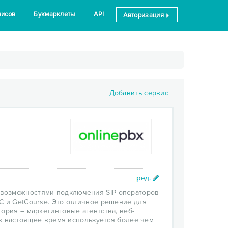
висов
Букмарклеты
API
Авторизация
Добавить сервис
 возможностями подключения SIP-операторов
С и GetCourse. Это отличное решение для
ория – маркетинговые агентства, веб-
с в настоящее время используется более чем