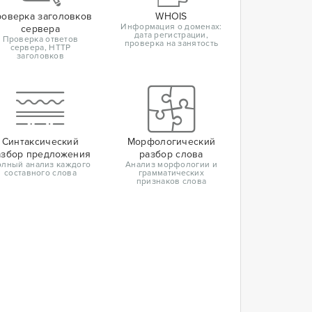
оверка заголовков
WHOIS
Информация о доменах:
сервера
дата регистрации,
Проверка ответов
проверка на занятость
сервера, HTTP
заголовков
Синтаксический
Морфологический
азбор предложения
разбор слова
лный анализ каждого
Анализ морфологии и
составного слова
грамматических
признаков слова