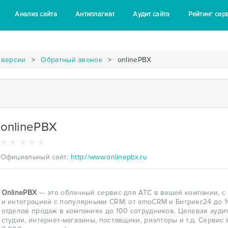
Анализ сайта
Антиплагиат
Аудит сайта
Рейтинг сер
нверсии
Обратный звонок
onlinePBX
onlinePBX
Официальный сайт:
http://www.onlinepbx.ru
OnlinePBX
— это облачный сервис для АТС в вашей компании, с
и интеграцией с популярными CRM: от amoCRM и Битрикс24 до 1
отделов продаж в компаниях до 100 сотрудников. Целевая аудит
студии, интернет-магазины, поставщики, риэлторы и т.д. Серви