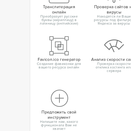
Транслитерация
Проверка сайтов 
онлайн
вирусы
Преобразует русские
Находятся ли Ваши
буквы (кириллицу) в
ресурсы под фильтр
латиницу (английские)
Яндекса за вирусы
Favicon.ico генератор
Анализ скорости са
Создание фавиконки для
Проверка скорости
вашего ресурса онлайн
отклика хостинга ил
сервера
Предложить свой
инструмент
Напишите нам, какого
функционала Вам не
хватает