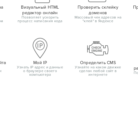
на
Визуальный HTML
Проверить склейку
Пр
редактор онлайн
доменов
Позволяет ускорить
Массовый чек адресов на
ом
процесс написания кода
"клей" в Яндексе
йта
Мой IP
Определить CMS
Узнать IP адрес и данные
Узнайте на каком движке
р
и
о браузере своего
сделан любой сайт в
По
компьютера
интернете