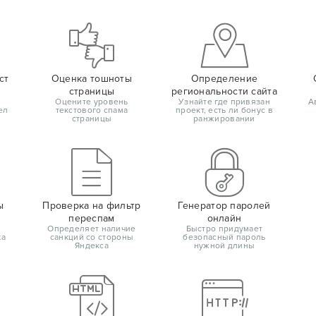
ст
Оценка тошноты
Определение
страницы
региональности сайта
Оцените уровень
Узнайте где привязан
А
ел
текстового спама
проект, есть ли бонус в
страницы
ранжировании
ы
Проверка на фильтр
Генератор паролей
переспам
онлайн
Определяет наличие
Быстро придумает
ка
санкций со стороны
безопасный пароль
Яндекса
нужной длины