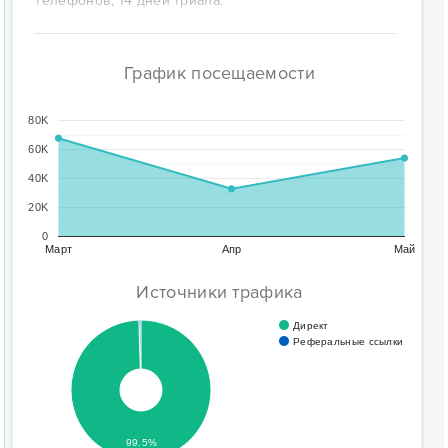
телефонов, 14 дней триала.
График посещаемости
80K
60K
40K
20K
0
Март
Апр
Май
Источники трафика
Директ
Реферальные ссылки
99.5%