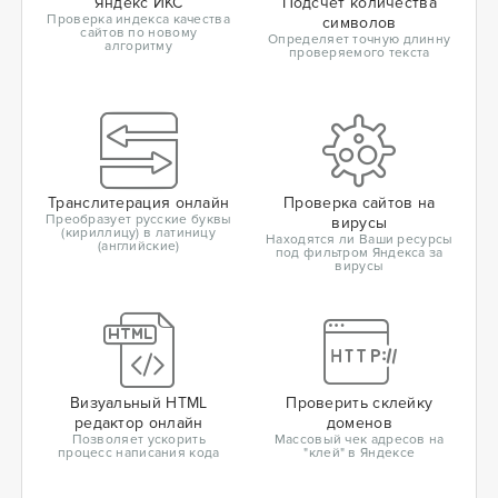
Яндекс ИКС
Подсчет количества
Проверка индекса качества
символов
сайтов по новому
Определяет точную длинну
алгоритму
проверяемого текста
Транслитерация онлайн
Проверка сайтов на
Преобразует русские буквы
вирусы
(кириллицу) в латиницу
Находятся ли Ваши ресурсы
(английские)
под фильтром Яндекса за
вирусы
Визуальный HTML
Проверить склейку
редактор онлайн
доменов
Позволяет ускорить
Массовый чек адресов на
процесс написания кода
"клей" в Яндексе