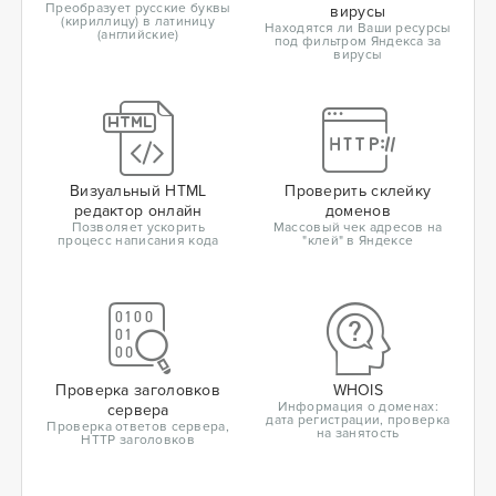
Преобразует русские буквы
вирусы
(кириллицу) в латиницу
Находятся ли Ваши ресурсы
(английские)
под фильтром Яндекса за
вирусы
Визуальный HTML
Проверить склейку
редактор онлайн
доменов
Позволяет ускорить
Массовый чек адресов на
процесс написания кода
"клей" в Яндексе
Проверка заголовков
WHOIS
Информация о доменах:
сервера
дата регистрации, проверка
Проверка ответов сервера,
на занятость
HTTP заголовков