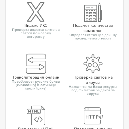
Яндекс ИКС
Подсчет количества
Проверка индекса качества
символов
сайтов по новому
Определяет точную длинну
алгоритму
проверяемого текста
Транслитерация онлайн
Проверка сайтов на
Преобразует русские буквы
вирусы
(кириллицу) в латиницу
Находятся ли Ваши ресурсы
(английские)
под фильтром Яндекса за
вирусы