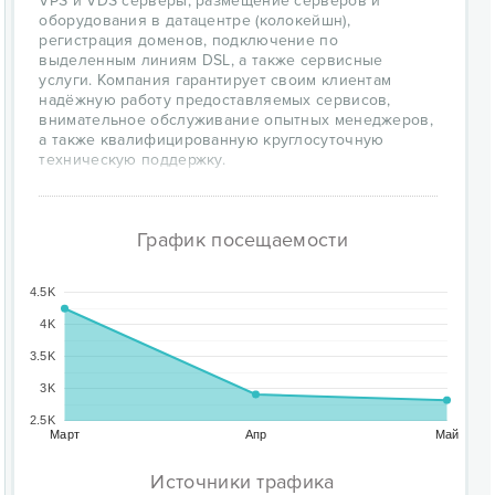
VPS и VDS серверы, размещение серверов и
оборудования в датацентре (колокейшн),
регистрация доменов, подключение по
выделенным линиям DSL, а также сервисные
услуги. Компания гарантирует своим клиентам
надёжную работу предоставляемых сервисов,
внимательное обслуживание опытных менеджеров,
а также квалифицированную круглосуточную
техническую поддержку.
График посещаемости
4.5K
4K
3.5K
3K
2.5K
Март
Апр
Май
Источники трафика