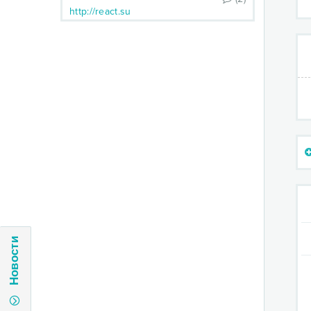
http://react.su
Новости