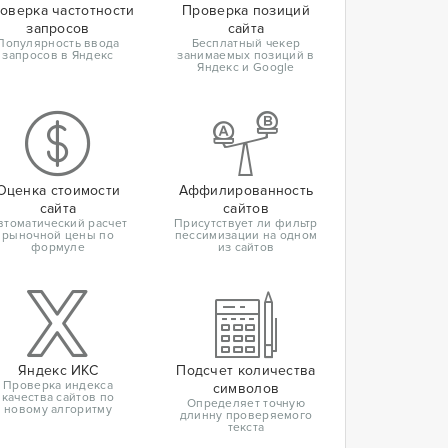
оверка частотности
Проверка позиций
запросов
сайта
Популярность ввода
Бесплатный чекер
запросов в Яндекс
занимаемых позиций в
Яндекс и Google
Оценка стоимости
Аффилированность
сайта
сайтов
втоматический расчет
Присутствует ли фильтр
рыночной цены по
пессимизации на одном
формуле
из сайтов
Яндекс ИКС
Подсчет количества
Проверка индекса
символов
качества сайтов по
Определяет точную
новому алгоритму
длинну проверяемого
текста