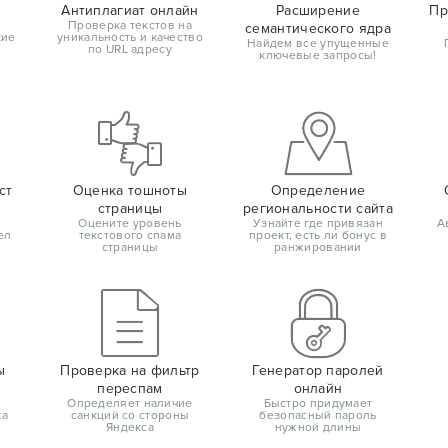
Антиплагиат онлайн
Расширение
Пр
Проверка текстов на
семантического ядра
кие
уникальность и качество
Найдем все упущенные
по URL адресу
ключевые запросы!
ст
Оценка тошноты
Определение
страницы
региональности сайта
Оцените уровень
Узнайте где привязан
А
ел
текстового спама
проект, есть ли бонус в
страницы
ранжировании
ы
Проверка на фильтр
Генератор паролей
переспам
онлайн
Определяет наличие
Быстро придумает
ка
санкций со стороны
безопасный пароль
Яндекса
нужной длины