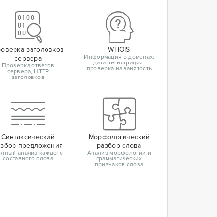
оверка заголовков
WHOIS
Информация о доменах:
сервера
дата регистрации,
Проверка ответов
проверка на занятость
сервера, HTTP
заголовков
Синтаксический
Морфологический
азбор предложения
разбор слова
лный анализ каждого
Анализ морфологии и
составного слова
грамматических
признаков слова