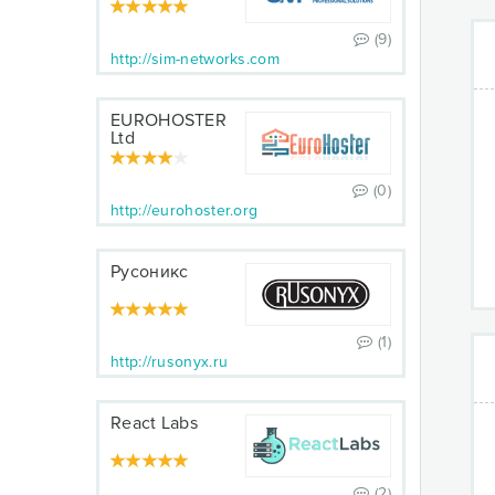
(9)
http://sim-networks.com
EUROHOSTER
Ltd
(0)
http://eurohoster.org
Русоникс
(1)
http://rusonyx.ru
React Labs
(2)