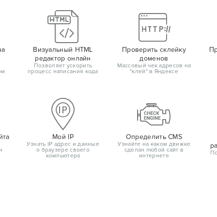
на
Визуальный HTML
Проверить склейку
Пр
редактор онлайн
доменов
Позволяет ускорить
Массовый чек адресов на
ом
процесс написания кода
"клей" в Яндексе
йта
Мой IP
Определить CMS
Узнать IP адрес и данные
Узнайте на каком движке
р
и
о браузере своего
сделан любой сайт в
По
компьютера
интернете