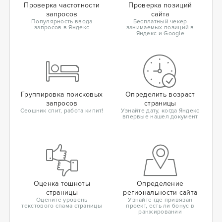
Проверка частотности
Проверка позиций
запросов
сайта
Популярность ввода
Бесплатный чекер
запросов в Яндекс
занимаемых позиций в
Яндекс и Google
Группировка поисковых
Определить возраст
запросов
страницы
Сеошник спит, работа кипит!
Узнайте дату, когда Яндекс
впервые нашел документ
Оценка тошноты
Определение
страницы
региональности сайта
Оцените уровень
Узнайте где привязан
текстового спама страницы
проект, есть ли бонус в
ранжировании