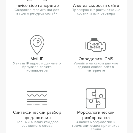
Favicon.ico генератор
Анализ скорости сайта
Создание фавиконки для
Проверка скорости отклика
вашего ресурса онлайн
хостинга или сервера
Мой IP
Определить CMS
Узнать IP адрес и данные о
Узнайте на каком движке
браузере своего
сделан любой сайт в
компьютера
интернете
Синтаксический разбор
Морфологический
предложения
разбор слова
Полный анализ каждого
Анализ морфологии и
составного слова
грамматических признаков
слова