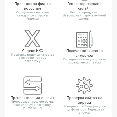
Проверка на фильтр
Генератор паролей
переспам
онлайн
Определяет наличие
Быстро придумает
санкций со стороны
безопасный пароль нужной
Яндекса
длины
Яндекс ИКС
Подсчет количества
Проверка индекса качества
символов
сайтов по новому
Определяет точную длинну
алгоритму
проверяемого текста
Транслитерация онлайн
Проверка сайтов на
Преобразует русские буквы
вирусы
(кириллицу) в латиницу
Находятся ли Ваши ресурсы
(английские)
под фильтром Яндекса за
вирусы