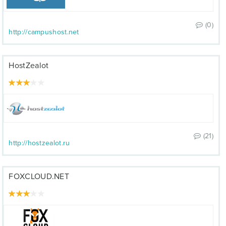
(0)
http://campushost.net
HostZealot
(21)
http://hostzealot.ru
FOXCLOUD.NET