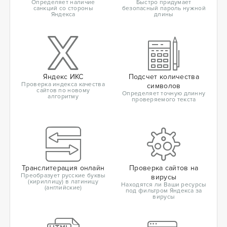
Определяет наличие
Быстро придумает
санкций со стороны
безопасный пароль нужной
Яндекса
длины
Яндекс ИКС
Подсчет количества
Проверка индекса качества
символов
сайтов по новому
Определяет точную длинну
алгоритму
проверяемого текста
Транслитерация онлайн
Проверка сайтов на
Преобразует русские буквы
вирусы
(кириллицу) в латиницу
Находятся ли Ваши ресурсы
(английские)
под фильтром Яндекса за
вирусы