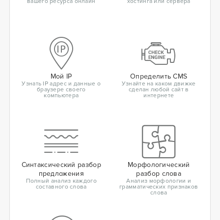
вашего ресурса онлайн
хостинга или сервера
Мой IP
Определить CMS
Узнать IP адрес и данные о
Узнайте на каком движке
браузере своего
сделан любой сайт в
компьютера
интернете
Синтаксический разбор
Морфологический
предложения
разбор слова
Полный анализ каждого
Анализ морфологии и
составного слова
грамматических признаков
слова