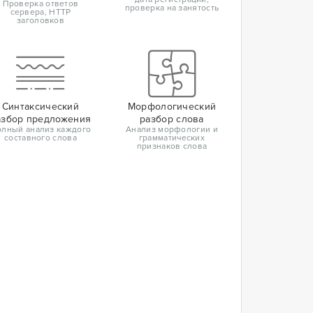
Проверка ответов
проверка на занятость
сервера, HTTP
заголовков
Синтаксический
Морфологический
азбор предложения
разбор слова
лный анализ каждого
Анализ морфологии и
составного слова
грамматических
признаков слова