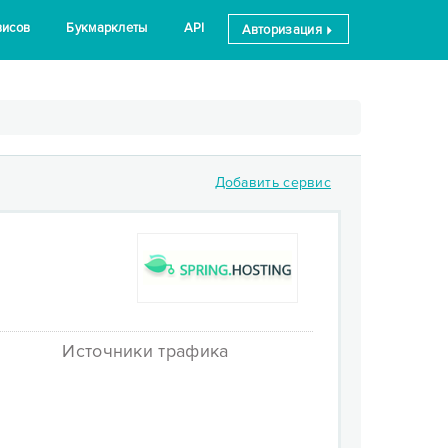
висов
Букмарклеты
API
Авторизация
Добавить сервис
Источники трафика