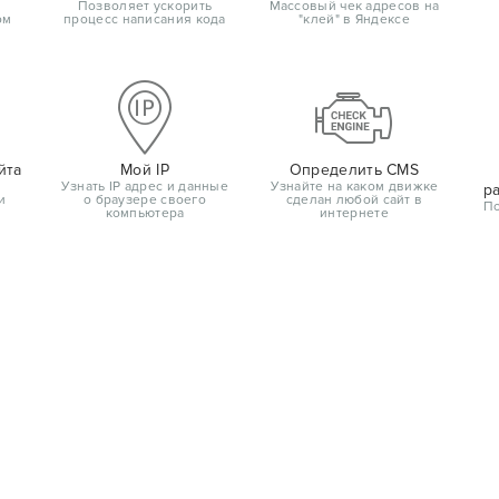
Позволяет ускорить
Массовый чек адресов на
ом
процесс написания кода
"клей" в Яндексе
йта
Мой IP
Определить CMS
Узнать IP адрес и данные
Узнайте на каком движке
р
и
о браузере своего
сделан любой сайт в
По
компьютера
интернете