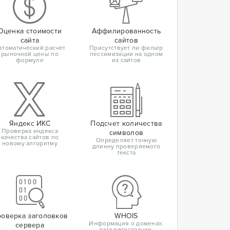
Оценка стоимости
Аффилированность
сайта
сайтов
втоматический расчет
Присутствует ли фильтр
рыночной цены по
пессимизации на одном
формуле
из сайтов
Яндекс ИКС
Подсчет количества
Проверка индекса
символов
качества сайтов по
Определяет точную
новому алгоритму
длинну проверяемого
текста
оверка заголовков
WHOIS
Информация о доменах:
сервера
дата регистрации,