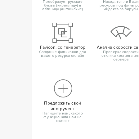
Преобразует русские
Находятся ли Ваши
буквы (кириллицу) в
ресурсы под фильтр
латиницу (английские)
Яндекса за вирусы
Favicon.ico генератор
Анализ скорости са
Создание фавиконки для
Проверка скорости
вашего ресурса онлайн
отклика хостинга ил
сервера
Предложить свой
инструмент
Напишите нам, какого
функционала Вам не
хватает