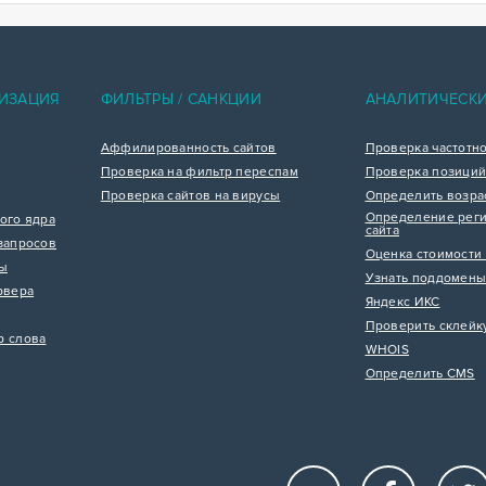
ИЗАЦИЯ
ФИЛЬТРЫ / САНКЦИИ
АНАЛИТИЧЕСК
Аффилированность сайтов
Проверка частотн
Проверка на фильтр переспам
Проверка позиций
Проверка сайтов на вирусы
Определить возра
Определение реги
ого ядра
сайта
запросов
Оценка стоимости 
цы
Узнать поддомены
рвера
Яндекс ИКС
Проверить склейк
р слова
WHOIS
Определить CMS