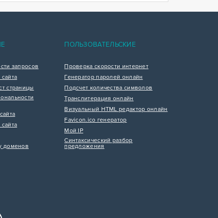
ИЕ
ПОЛЬЗОВАТЕЛЬСКИЕ
ости запросов
Проверка скорости интернет
 сайта
Генератор паролей онлайн
ст страницы
Подсчет количества символов
ональности
Транслитерация онлайн
Визуальный HTML редактор онлайн
сайта
Favicon.ico генератор
 сайта
Мой IP
Синтаксический разбор
у доменов
предложения