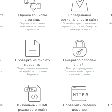
ст
Оценка тошноты
Определение
страницы
региональности сайта
Оцените уровень
Узнайте где привязан
А
ел
текстового спама
проект, есть ли бонус в
страницы
ранжировании
ы
Проверка на фильтр
Генератор паролей
переспам
онлайн
Определяет наличие
Быстро придумает
ка
санкций со стороны
безопасный пароль
Яндекса
нужной длины
на
Визуальный HTML
Проверить склейку
Пр
редактор онлайн
доменов