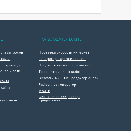
ИЕ
ПОЛЬЗОВАТЕЛЬСКИЕ
ости запросов
Проверка скорости интернет
 сайта
Генератор паролей онлайн
ст страницы
Подсчет количества символов
ональности
Транслитерация онлайн
Визуальный HTML редактор онлайн
сайта
Favicon.ico генератор
 сайта
Мой IP
Синтаксический разбор
у доменов
предложения