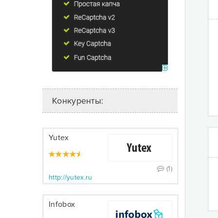
Конкуренты:
Yutex
(1)
http://yutex.ru
Infobox