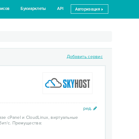
висов
Букмарклеты
API
Авторизация
Добавить сервис
зе cPanel и CloudLinux, виртуальные
бит/с. Премущества: