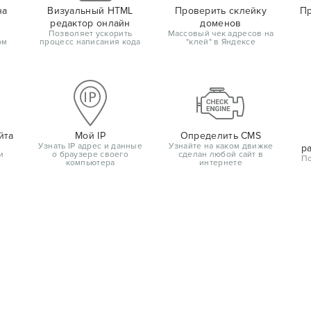
на
Визуальный HTML
Проверить склейку
Пр
редактор онлайн
доменов
Позволяет ускорить
Массовый чек адресов на
ом
процесс написания кода
"клей" в Яндексе
йта
Мой IP
Определить CMS
Узнать IP адрес и данные
Узнайте на каком движке
р
и
о браузере своего
сделан любой сайт в
По
компьютера
интернете