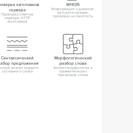
оверка заголовков
WHOIS
Информация о доменах:
сервера
дата регистрации,
Проверка ответов
проверка на занятость
сервера, HTTP
заголовков
Синтаксический
Морфологический
азбор предложения
разбор слова
лный анализ каждого
Анализ морфологии и
составного слова
грамматических
признаков слова