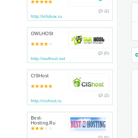
(2)
http://infobox.ru
OWLHOSt
(0)
http://owlhost.net
CISHost
(2)
http://cishost.ru
Best-
Hosting.Ru
(0)