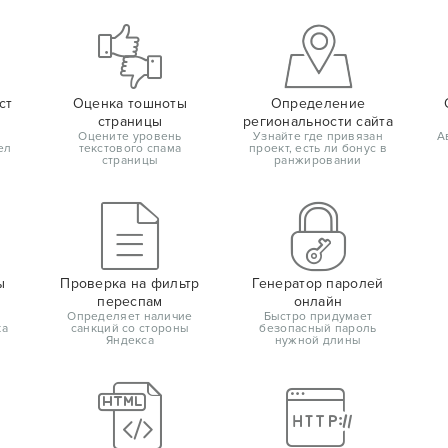
ст
Оценка тошноты
Определение
страницы
региональности сайта
Оцените уровень
Узнайте где привязан
А
ел
текстового спама
проект, есть ли бонус в
страницы
ранжировании
ы
Проверка на фильтр
Генератор паролей
переспам
онлайн
Определяет наличие
Быстро придумает
ка
санкций со стороны
безопасный пароль
Яндекса
нужной длины