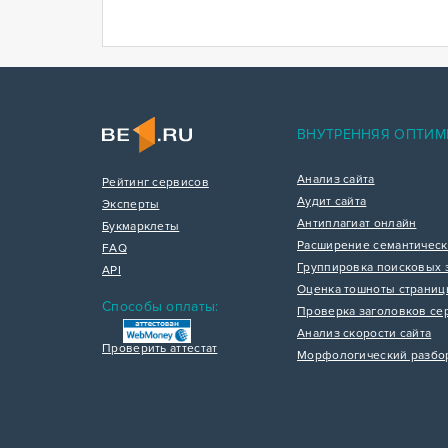
ВНУТРЕННЯЯ ОПТИМ
Анализ сайта
Рейтинг сервисов
Аудит сайта
Эксперты
Антиплагиат онлайн
Букмарклеты
Расширение семантическ
FAQ
Группировка поисковых 
API
Оценка тошноты страни
Способы оплаты:
Проверка заголовков се
Анализ скорости сайта
Проверить аттестат
Морфологический разбо