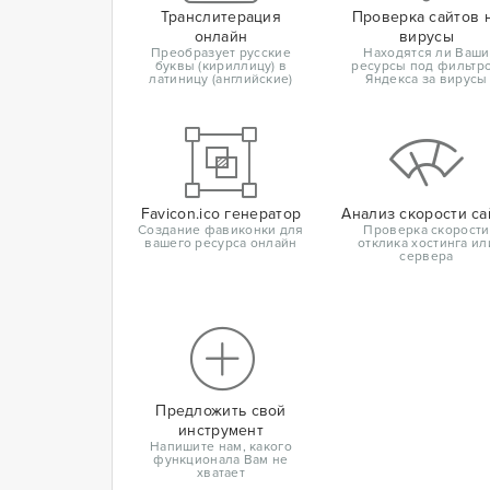
Транслитерация
Проверка сайтов 
онлайн
вирусы
Преобразует русские
Находятся ли Ваши
буквы (кириллицу) в
ресурсы под фильтр
латиницу (английские)
Яндекса за вирусы
Favicon.ico генератор
Анализ скорости са
Создание фавиконки для
Проверка скорости
вашего ресурса онлайн
отклика хостинга ил
сервера
Предложить свой
инструмент
Напишите нам, какого
функционала Вам не
хватает