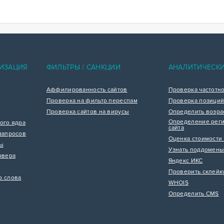
ИЗАЦИЯ
ФИЛЬТРЫ / САНКЦИИ
АНАЛИТИЧЕСК
Аффилированность сайтов
Проверка частотн
Проверка на фильтр переспам
Проверка позиций
Проверка сайтов на вирусы
Определить возра
Определение реги
ого ядра
сайта
запросов
Оценка стоимости 
цы
Узнать поддомены
рвера
Яндекс ИКС
Проверить склейк
р слова
WHOIS
Определить CMS