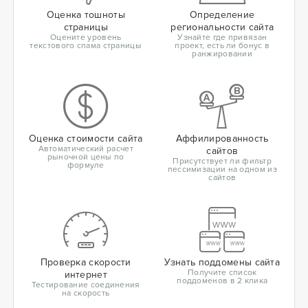
Оценка тошноты
Определение
страницы
региональности сайта
Оцените уровень
Узнайте где привязан
текстового спама страницы
проект, есть ли бонус в
ранжировании
Оценка стоимости сайта
Аффилированность
Автоматический расчет
сайтов
рыночной цены по
Присутствует ли фильтр
формуле
пессимизации на одном из
сайтов
Проверка скорости
Узнать поддомены сайта
Получите список
интернет
поддоменов в 2 клика
Тестирование соединения
на скорость