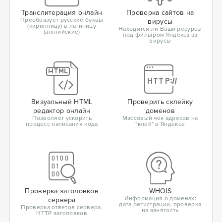
Транслитерация онлайн
Проверка сайтов на
Преобразует русские буквы
вирусы
(кириллицу) в латиницу
Находятся ли Ваши ресурсы
(английские)
под фильтром Яндекса за
вирусы
Визуальный HTML
Проверить склейку
редактор онлайн
доменов
Позволяет ускорить
Массовый чек адресов на
процесс написания кода
"клей" в Яндексе
Проверка заголовков
WHOIS
Информация о доменах:
сервера
дата регистрации, проверка
Проверка ответов сервера,
на занятость
HTTP заголовков