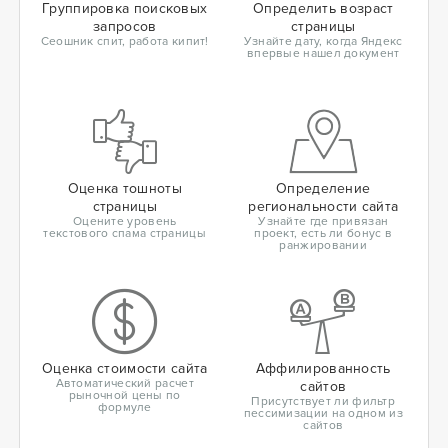
Группировка поисковых
Определить возраст
запросов
страницы
Сеошник спит, работа кипит!
Узнайте дату, когда Яндекс
впервые нашел документ
Оценка тошноты
Определение
страницы
региональности сайта
Оцените уровень
Узнайте где привязан
текстового спама страницы
проект, есть ли бонус в
ранжировании
Оценка стоимости сайта
Аффилированность
Автоматический расчет
сайтов
рыночной цены по
Присутствует ли фильтр
формуле
пессимизации на одном из
сайтов