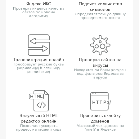
Яндекс ИКС
Подсчет количества
Проверка индекса качества
символов
сайтов по новому
Определяет точную длинну
алгоритму
проверяемого текста
Транслитерация онлайн
Проверка сайтов на
Преобразует русские буквы
вирусы
(кириллицу) в латиницу
Находятся ли Ваши ресурсы
(английские)
под фильтром Яндекса за
вирусы
Визуальный HTML
Проверить склейку
редактор онлайн
доменов
Позволяет ускорить
Массовый чек адресов на
процесс написания кода
"клей" в Яндексе