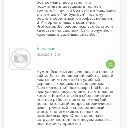
без рекламы все равно, что
подмигивать девушкам в полной
темноте", - так что без сайта никак. Сама
в этом деле "ни бум-бум", поэтому
решила обратиться к профессионалам.
В Интернете нашла компанию
ProHoster. Договорились, все быстро и
качественно сделали. Сайт получился
красивым и удобным, спасибо!
Анастасия
18.10.2019 12:04
Нужен был хостинг для нашего нового
сайта. Для полноценной работы нашей
компании хотели найти удобный
вариант с хорошим соотношением
"цена-качество". Благодаря ProHoster
нам удалось осуществить то, что давно
хотели. В работе сайта сбоев никаких
нет, все работает штатно. На любой
дополнительный вопрос специалисты
дают грамотный и своевременный
ответ, а не отмахиваются как от
назойливых мух. Очень довольны
сотрудничеством, планируем заказать
ещё парочку проектов