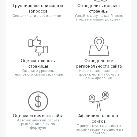
Группировка поисковых
Определить возраст
запросов
страницы
Сеошник спит, работа кипит!
Узнайте дату, когда Яндекс
впервые нашел документ
Оценка тошноты
Определение
страницы
региональности сайта
Оцените уровень
Узнайте где привязан
текстового спама страницы
проект, есть ли бонус в
ранжировании
Оценка стоимости сайта
Аффилированность
Автоматический расчет
сайтов
рыночной цены по
Присутствует ли фильтр
формуле
пессимизации на одном из
сайтов