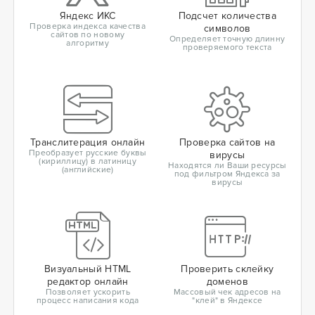
Яндекс ИКС
Подсчет количества
Проверка индекса качества
символов
сайтов по новому
Определяет точную длинну
алгоритму
проверяемого текста
Транслитерация онлайн
Проверка сайтов на
Преобразует русские буквы
вирусы
(кириллицу) в латиницу
Находятся ли Ваши ресурсы
(английские)
под фильтром Яндекса за
вирусы
Визуальный HTML
Проверить склейку
редактор онлайн
доменов
Позволяет ускорить
Массовый чек адресов на
процесс написания кода
"клей" в Яндексе