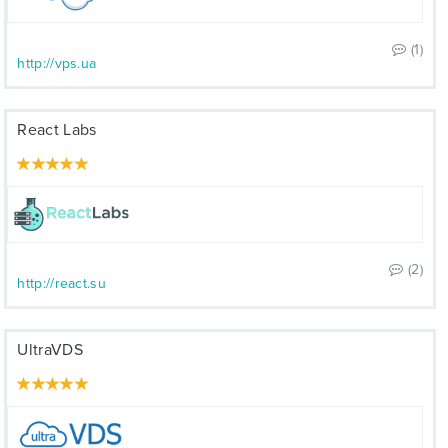
(1)
http://vps.ua
React Labs
(2)
http://react.su
UltraVDS