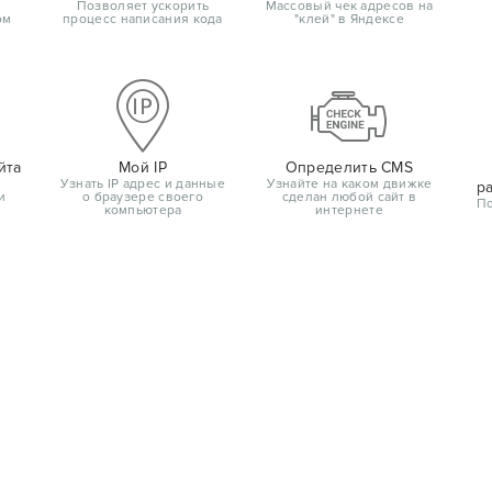
Позволяет ускорить
Массовый чек адресов на
ом
процесс написания кода
"клей" в Яндексе
йта
Мой IP
Определить CMS
Узнать IP адрес и данные
Узнайте на каком движке
р
и
о браузере своего
сделан любой сайт в
По
компьютера
интернете