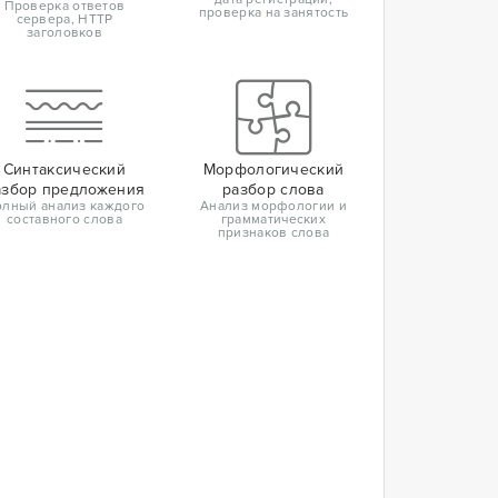
Проверка ответов
проверка на занятость
сервера, HTTP
заголовков
Синтаксический
Морфологический
азбор предложения
разбор слова
лный анализ каждого
Анализ морфологии и
составного слова
грамматических
признаков слова