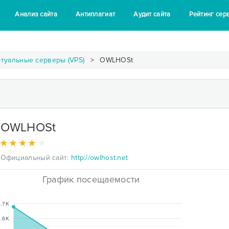
Анализ сайта
Антиплагиат
Аудит сайта
Рейтинг сер
туальные серверы (VPS)
OWLHOSt
OWLHOSt
Официальный сайт:
http://owlhost.net
График посещаемости
.7K
.6K