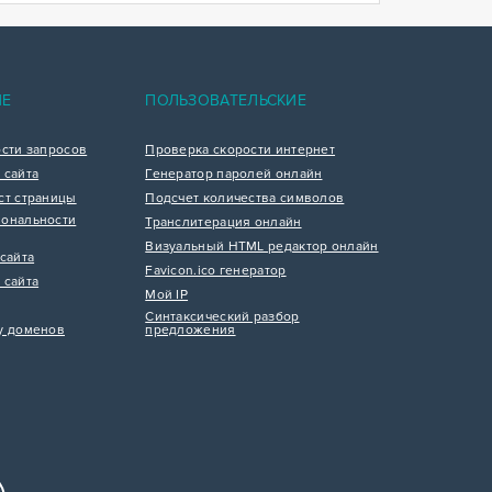
ИЕ
ПОЛЬЗОВАТЕЛЬСКИЕ
ости запросов
Проверка скорости интернет
 сайта
Генератор паролей онлайн
ст страницы
Подсчет количества символов
ональности
Транслитерация онлайн
Визуальный HTML редактор онлайн
сайта
Favicon.ico генератор
 сайта
Мой IP
Синтаксический разбор
у доменов
предложения