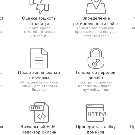
ст
Оценка тошноты
Определение
страницы
региональности сайта
Оцените уровень
Узнайте где привязан
А
ел
текстового спама
проект, есть ли бонус в
страницы
ранжировании
ы
Проверка на фильтр
Генератор паролей
переспам
онлайн
Определяет наличие
Быстро придумает
ка
санкций со стороны
безопасный пароль
Яндекса
нужной длины
на
Визуальный HTML
Проверить склейку
Пр
редактор онлайн
доменов