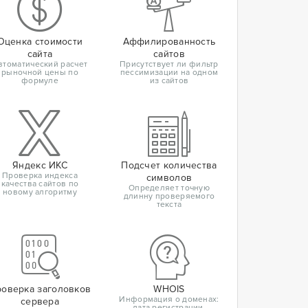
Оценка стоимости
Аффилированность
сайта
сайтов
втоматический расчет
Присутствует ли фильтр
рыночной цены по
пессимизации на одном
формуле
из сайтов
Яндекс ИКС
Подсчет количества
Проверка индекса
символов
качества сайтов по
Определяет точную
новому алгоритму
длинну проверяемого
текста
оверка заголовков
WHOIS
Информация о доменах:
сервера
дата регистрации,