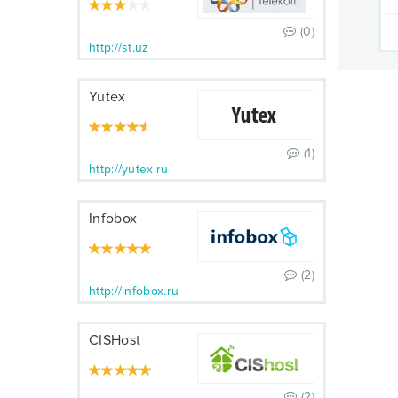
(0)
http://st.uz
Yutex
(1)
http://yutex.ru
Infobox
(2)
http://infobox.ru
CISHost
(2)