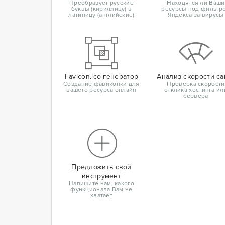
Преобразует русские
Находятся ли Ваши
буквы (кириллицу) в
ресурсы под фильтр
латиницу (английские)
Яндекса за вирусы
Favicon.ico генератор
Анализ скорости са
Создание фавиконки для
Проверка скорости
вашего ресурса онлайн
отклика хостинга ил
сервера
Предложить свой
инструмент
Напишите нам, какого
функционала Вам не
хватает