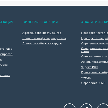
ИЗАЦИЯ
ФИЛЬТРЫ / САНКЦИИ
АНАЛИТИЧЕСК
Аффилированность сайтов
Проверка частотн
Проверка на фильтр переспам
Проверка позиций
Проверка сайтов на вирусы
Определить возра
Определение реги
ого ядра
сайта
запросов
Оценка стоимости 
цы
Узнать поддомены
рвера
Яндекс ИКС
Проверить склейк
р слова
WHOIS
Определить CMS