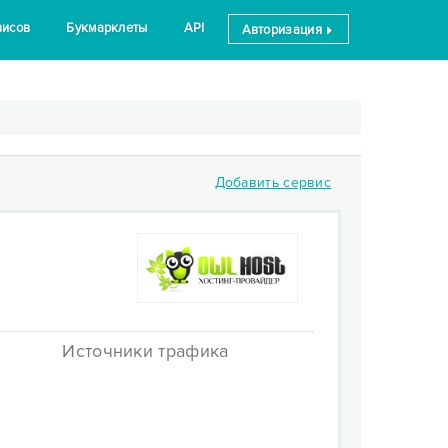
висов
Букмарклеты
API
Авторизация
Добавить сервис
Источники трафика