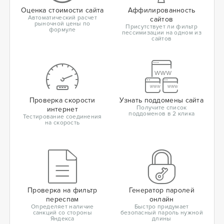
Оценка стоимости сайта
Аффилированность
Автоматический расчет
сайтов
рыночной цены по
Присутствует ли фильтр
формуле
пессимизации на одном из
сайтов
Проверка скорости
Узнать поддомены сайта
Получите список
интернет
поддоменов в 2 клика
Тестирование соединения
на скорость
Проверка на фильтр
Генератор паролей
переспам
онлайн
Определяет наличие
Быстро придумает
санкций со стороны
безопасный пароль нужной
Яндекса
длины