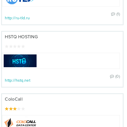
(1)
http://ru-tld.ru
HSTQ HOSTING
(0)
http://hstq.net
ColoCall