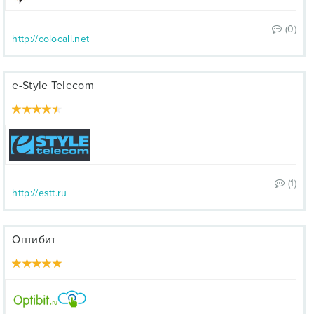
(0)
http://colocall.net
e-Style Telecom
(1)
http://estt.ru
Оптибит