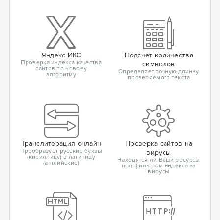
Яндекс ИКС
Подсчет количества
Проверка индекса качества
символов
сайтов по новому
Определяет точную длинну
алгоритму
проверяемого текста
Транслитерация онлайн
Проверка сайтов на
Преобразует русские буквы
вирусы
(кириллицу) в латиницу
Находятся ли Ваши ресурсы
(английские)
под фильтром Яндекса за
вирусы