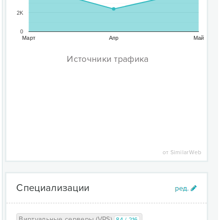
2K
0
Март
Апр
Май
Источники трафика
от SimilarWeb
Специализации
Виртуальные серверы (VPS)
84 / 216