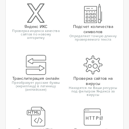
Яндекс ИКС
Подсчет количества
Проверка индекса качества
символов
сайтов по новому
Определяет точную длинну
алгоритму
проверяемого текста
Транслитерация онлайн
Проверка сайтов на
Преобразует русские буквы
вирусы
(кириллицу) в латиницу
Находятся ли Ваши ресурсы
(английские)
под фильтром Яндекса за
вирусы