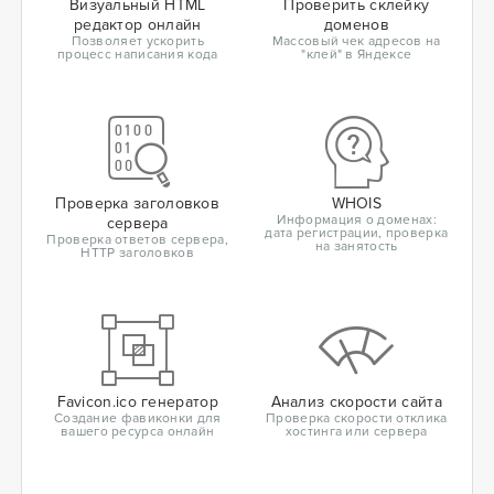
Визуальный HTML
Проверить склейку
редактор онлайн
доменов
Позволяет ускорить
Массовый чек адресов на
процесс написания кода
"клей" в Яндексе
Проверка заголовков
WHOIS
Информация о доменах:
сервера
дата регистрации, проверка
Проверка ответов сервера,
на занятость
HTTP заголовков
Favicon.ico генератор
Анализ скорости сайта
Создание фавиконки для
Проверка скорости отклика
вашего ресурса онлайн
хостинга или сервера