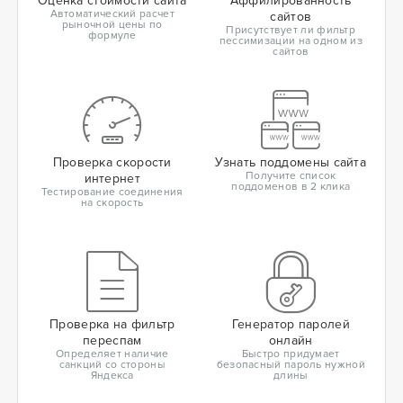
Оценка стоимости сайта
Аффилированность
Автоматический расчет
сайтов
рыночной цены по
Присутствует ли фильтр
формуле
пессимизации на одном из
сайтов
Проверка скорости
Узнать поддомены сайта
Получите список
интернет
поддоменов в 2 клика
Тестирование соединения
на скорость
Проверка на фильтр
Генератор паролей
переспам
онлайн
Определяет наличие
Быстро придумает
санкций со стороны
безопасный пароль нужной
Яндекса
длины