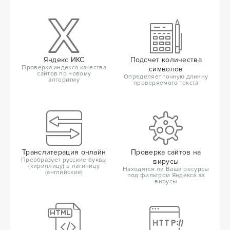
Яндекс ИКС
Подсчет количества
Проверка индекса качества
символов
сайтов по новому
Определяет точную длинну
алгоритму
проверяемого текста
Транслитерация онлайн
Проверка сайтов на
Преобразует русские буквы
вирусы
(кириллицу) в латиницу
Находятся ли Ваши ресурсы
(английские)
под фильтром Яндекса за
вирусы