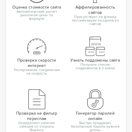
Оценка стоимости сайта
Аффилированность
Автоматический расчет
сайтов
рыночной цены по
Присутствует ли фильтр
формуле
пессимизации на одном из
сайтов
Проверка скорости
Узнать поддомены сайта
Получите список
интернет
поддоменов в 2 клика
Тестирование соединения
на скорость
Проверка на фильтр
Генератор паролей
переспам
онлайн
Определяет наличие
Быстро придумает
санкций со стороны
безопасный пароль нужной
Яндекса
длины