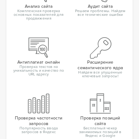
Анализ сайта
Аудит сайта
Комплексная проверка
Решаем проблемы. Найдем
основных показателей для
все технические ошибки
продвижения
Антиплагиат онлайн
Расширение
Проверка текстов на
семантического ядра
уникальность и качество по
Найдем все упущенные
URL адресу
ключевые запросы!
Проверка частотности
Проверка позиций
запросов
сайта
Популярность ввода
Бесплатный чекер
запросов в Яндекс
занимаемых позиций в
Яндекс и Google