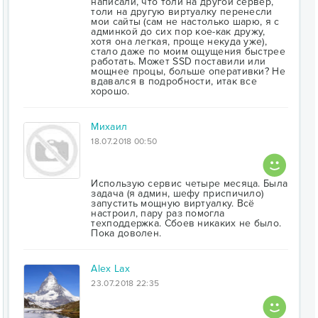
написали, что толи на другой сервер,
толи на другую виртуалку перенесли
мои сайты (сам не настолько шарю, я с
админкой до сих пор кое-как дружу,
хотя она легкая, проще некуда уже),
стало даже по моим ощущения быстрее
работать. Может SSD поставили или
мощнее процы, больше оперативки? Не
вдавался в подробности, итак все
хорошо.
Михаил
18.07.2018 00:50
Использую сервис четыре месяца. Была
задача (я админ, шефу приспичило)
запустить мощную виртуалку. Всё
настроил, пару раз помогла
техподдержка. Сбоев никаких не было.
Пока доволен.
Alex Lax
23.07.2018 22:35