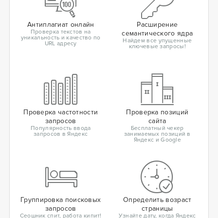
Антиплагиат онлайн
Расширение
Проверка текстов на
семантического ядра
уникальность и качество по
Найдем все упущенные
URL адресу
ключевые запросы!
Проверка частотности
Проверка позиций
запросов
сайта
Популярность ввода
Бесплатный чекер
запросов в Яндекс
занимаемых позиций в
Яндекс и Google
Группировка поисковых
Определить возраст
запросов
страницы
Сеошник спит, работа кипит!
Узнайте дату, когда Яндекс