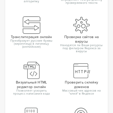
алгоритму
проверяемого текста
Транслитерация онлайн
Проверка сайтов на
Преобразует русские буквы
вирусы
(кириллицу) в латиницу
Находятся ли Ваши ресурсы
(английские)
под фильтром Яндекса за
вирусы
Визуальный HTML
Проверить склейку
редактор онлайн
доменов
Позволяет ускорить
Массовый чек адресов на
процесс написания кода
"клей" в Яндексе