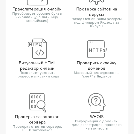
Транслитерация онлайн
Проверка сайтов на
Преобразует русские буквы
вирусы
(кириллицу) в латиницу
Находятся ли Ваши ресурсы
(английские)
под фильтром Яндекса за
вирусы
Визуальный HTML
Проверить склейку
редактор онлайн
доменов
Позволяет ускорить
Массовый чек адресов на
процесс написания кода
"клей" в Яндексе
Проверка заголовков
WHOIS
Информация о доменах:
сервера
дата регистрации, проверка
Проверка ответов сервера,
на занятость
HTTP заголовков