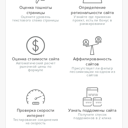
Оценка тошноты
Определение
страницы
региональности сайта
Оцените уровень
Узнайте где привязан
текстового спама страницы
проект, есть ли бонус в
ранжировании
Оценка стоимости сайта
Аффилированность
Автоматический расчет
сайтов
рыночной цены по
Присутствует ли фильтр
формуле
пессимизации на одном из
сайтов
Проверка скорости
Узнать поддомены сайта
Получите список
интернет
поддоменов в 2 клика
Тестирование соединения
на скорость