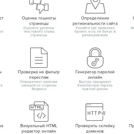
ст
Оценка тошноты
Определение
страницы
региональности сайта
Оцените уровень
Узнайте где привязан
А
ел
текстового спама
проект, есть ли бонус в
страницы
ранжировании
ы
Проверка на фильтр
Генератор паролей
переспам
онлайн
Определяет наличие
Быстро придумает
ка
санкций со стороны
безопасный пароль
Яндекса
нужной длины
на
Визуальный HTML
Проверить склейку
Пр
редактор онлайн
доменов