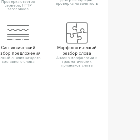
Проверка ответов
проверка на занятость
сервера, HTTP
заголовков
Синтаксический
Морфологический
азбор предложения
разбор слова
лный анализ каждого
Анализ морфологии и
составного слова
грамматических
признаков слова