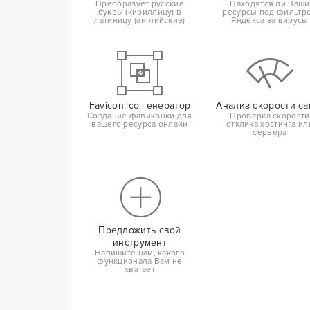
Преобразует русские
Находятся ли Ваши
буквы (кириллицу) в
ресурсы под фильтр
латиницу (английские)
Яндекса за вирусы
Favicon.ico генератор
Анализ скорости са
Создание фавиконки для
Проверка скорости
вашего ресурса онлайн
отклика хостинга ил
сервера
Предложить свой
инструмент
Напишите нам, какого
функционала Вам не
хватает