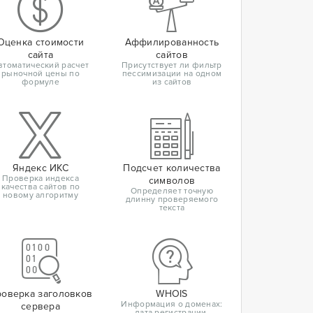
Оценка стоимости
Аффилированность
сайта
сайтов
втоматический расчет
Присутствует ли фильтр
рыночной цены по
пессимизации на одном
формуле
из сайтов
Яндекс ИКС
Подсчет количества
Проверка индекса
символов
качества сайтов по
Определяет точную
новому алгоритму
длинну проверяемого
текста
оверка заголовков
WHOIS
Информация о доменах:
сервера
дата регистрации,