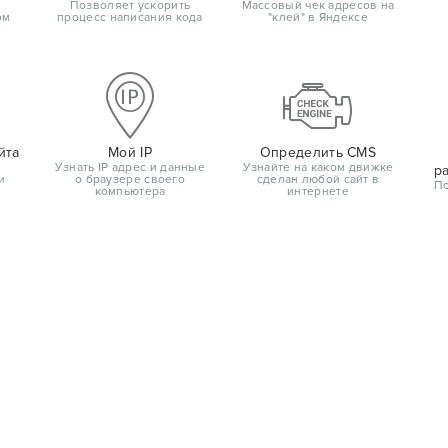
Позволяет ускорить
Массовый чек адресов на
ом
процесс написания кода
"клей" в Яндексе
йта
Мой IP
Определить CMS
Узнать IP адрес и данные
Узнайте на каком движке
р
и
о браузере своего
сделан любой сайт в
По
компьютера
интернете