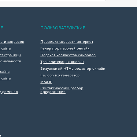
ИЕ
ПОЛЬЗОВАТЕЛЬСКИЕ
ости запросов
Проверка скорости интернет
 сайта
Генератор паролей онлайн
ст страницы
Подсчет количества символов
ональности
Транслитерация онлайн
Визуальный HTML редактор онлайн
сайта
Favicon.ico генератор
 сайта
Мой IP
Синтаксический разбор
у доменов
предложения