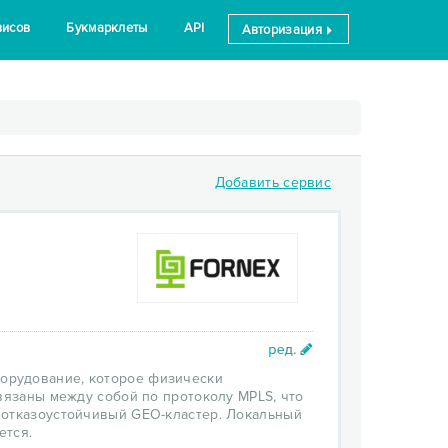
висов
Букмарклеты
API
Авторизация
Добавить сервис
борудование, которое физически
вязаны между собой по протоколу MPLS, что
 отказоустойчивый GEO-кластер. Локальный
ется.