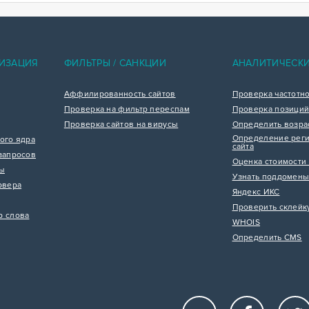
ИЗАЦИЯ
ФИЛЬТРЫ / САНКЦИИ
АНАЛИТИЧЕСК
Аффилированность сайтов
Проверка частотн
Проверка на фильтр переспам
Проверка позиций
Проверка сайтов на вирусы
Определить возра
Определение реги
ого ядра
сайта
запросов
Оценка стоимости 
цы
Узнать поддомены
рвера
Яндекс ИКС
Проверить склейк
р слова
WHOIS
Определить CMS