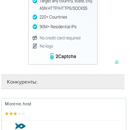
Конкуренты:
Morene.host