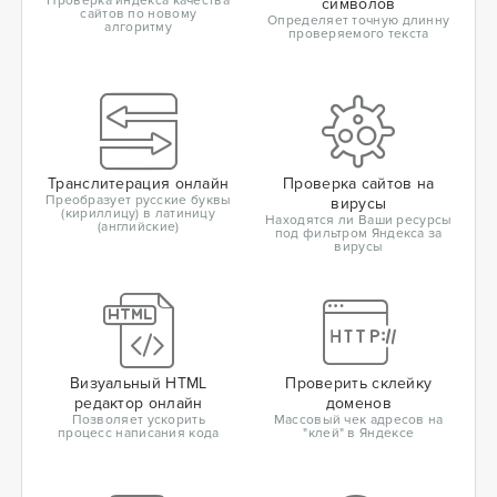
Проверка индекса качества
символов
сайтов по новому
Определяет точную длинну
алгоритму
проверяемого текста
Транслитерация онлайн
Проверка сайтов на
Преобразует русские буквы
вирусы
(кириллицу) в латиницу
Находятся ли Ваши ресурсы
(английские)
под фильтром Яндекса за
вирусы
Визуальный HTML
Проверить склейку
редактор онлайн
доменов
Позволяет ускорить
Массовый чек адресов на
процесс написания кода
"клей" в Яндексе