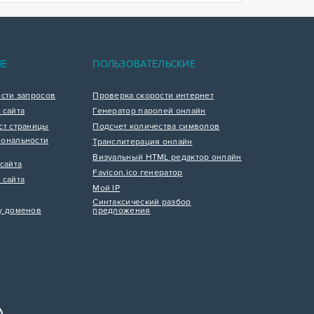
ИЕ
ПОЛЬЗОВАТЕЛЬСКИЕ
ости запросов
Проверка скорости интернет
 сайта
Генератор паролей онлайн
ст страницы
Подсчет количества символов
ональности
Транслитерация онлайн
Визуальный HTML редактор онлайн
сайта
Favicon.ico генератор
 сайта
Мой IP
Синтаксический разбор
у доменов
предложения