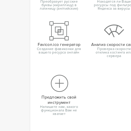
Преобразует русские
Находятся ли Ваши
буквы (кириллицу) в
ресурсы под фильтр
латиницу (английские)
Яндекса за вирусы
Favicon.ico генератор
Анализ скорости са
Создание фавиконки для
Проверка скорости
вашего ресурса онлайн
отклика хостинга ил
сервера
Предложить свой
инструмент
Напишите нам, какого
функционала Вам не
хватает