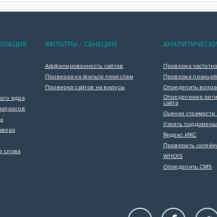
ИЗАЦИЯ
ФИЛЬТРЫ / САНКЦИИ
АНАЛИТИЧЕСК
Аффилированность сайтов
Проверка частотн
Проверка на фильтр переспам
Проверка позиций
Проверка сайтов на вирусы
Определить возра
Определение реги
ого ядра
сайта
запросов
Оценка стоимости 
цы
Узнать поддомены
рвера
Яндекс ИКС
Проверить склейк
р слова
WHOIS
Определить CMS