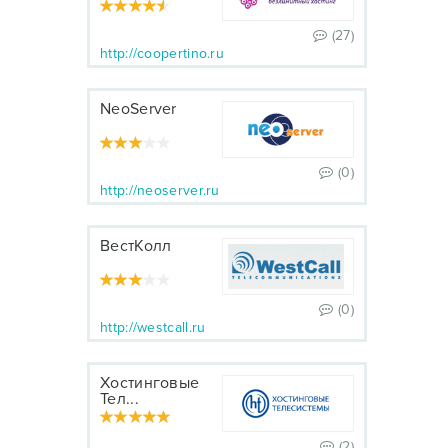
(27)
http://coopertino.ru
NeoServer
(0)
http://neoserver.ru
ВестКолл
(0)
http://westcall.ru
Хостинговые
Тел...
(2)