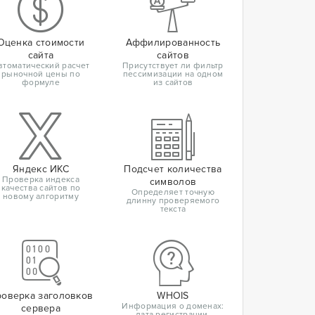
Оценка стоимости
Аффилированность
сайта
сайтов
втоматический расчет
Присутствует ли фильтр
рыночной цены по
пессимизации на одном
формуле
из сайтов
Яндекс ИКС
Подсчет количества
Проверка индекса
символов
качества сайтов по
Определяет точную
новому алгоритму
длинну проверяемого
текста
оверка заголовков
WHOIS
Информация о доменах:
сервера
дата регистрации,