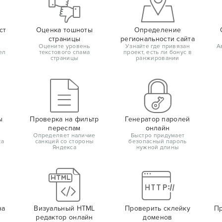
ст
Оценка тошноты
Определение
страницы
региональности сайта
Оцените уровень
Узнайте где привязан
А
ел
текстового спама
проект, есть ли бонус в
страницы
ранжировании
ы
Проверка на фильтр
Генератор паролей
переспам
онлайн
Определяет наличие
Быстро придумает
ка
санкций со стороны
безопасный пароль
Яндекса
нужной длины
на
Визуальный HTML
Проверить склейку
Пр
редактор онлайн
доменов