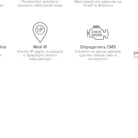
Позволяет ускорить
Массовый чек адресов на
ом
процесс написания кода
"клей" в Яндексе
йта
Мой IP
Определить CMS
Узнать IP адрес и данные
Узнайте на каком движке
р
и
о браузере своего
сделан любой сайт в
По
компьютера
интернете