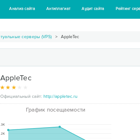
Анализ сайта
Антиплагиат
Аудит сайта
Рейтинг сер
туальные серверы (VPS)
AppleTec
AppleTec
Официальный сайт:
http://appletec.ru
График посещаемости
13K
12K