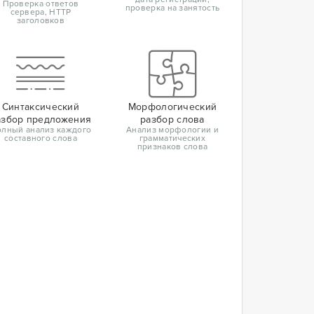
Проверка ответов
проверка на занятость
сервера, HTTP
заголовков
Синтаксический
Морфологический
азбор предложения
разбор слова
лный анализ каждого
Анализ морфологии и
составного слова
грамматических
признаков слова