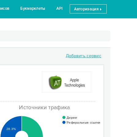
висов
Букмарклеты
API
Авторизация
Добавить сервис
Источники трафика
Директ
Реферальные ссылки
28.3%