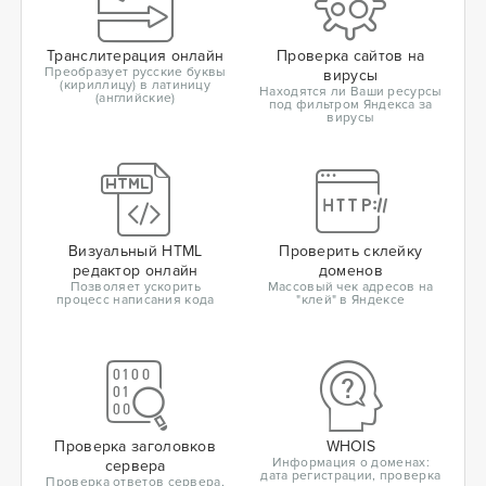
Транслитерация онлайн
Проверка сайтов на
Преобразует русские буквы
вирусы
(кириллицу) в латиницу
Находятся ли Ваши ресурсы
(английские)
под фильтром Яндекса за
вирусы
Визуальный HTML
Проверить склейку
редактор онлайн
доменов
Позволяет ускорить
Массовый чек адресов на
процесс написания кода
"клей" в Яндексе
Проверка заголовков
WHOIS
Информация о доменах:
сервера
дата регистрации, проверка
Проверка ответов сервера,