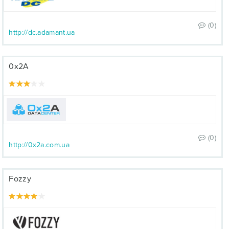
(0)
http://dc.adamant.ua
0x2A
(0)
http://0x2a.com.ua
Fozzy