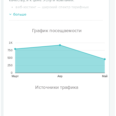
качеству, и к цене. Услуги компании:
веб-хостинг — широкий спектр тарифных
планов и необходимых услуг (Perl, PHP, MySQL,
больше
почта через веб-интерфейс, IMAP, POP3, SMTP,
антивирус, спам-фильтр, панель управления
сайтом и пр.), любые способы оплаты,
График посещаемости
индивидуальный подход;
выделенные физические сервера —
услуги Dedicated (аренда выделенных серверов)
1K
и Colocation (установка собственного
750
оборудования на Интернет-площадку). Самые
500
доступные цены на российском рынке, широкий
выбор конфигураций, неограниченный
250
бесплатный трафик, базовое
0
администрирование;
Март
Апр
Май
регистрация доменов — зоны .RU, .РФ, .WS,
.MSK.RU, .SPB.RU, .COM, .NET, .ORG, .INFO, .BIZ,
Источники трафика
.SU. Моментальная проверка доменного имени.