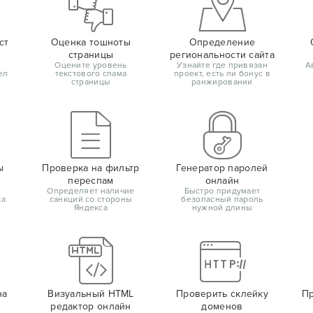
ст
Оценка тошноты
Определение
страницы
региональности сайта
Оцените уровень
Узнайте где привязан
А
ел
текстового спама
проект, есть ли бонус в
страницы
ранжировании
ы
Проверка на фильтр
Генератор паролей
переспам
онлайн
Определяет наличие
Быстро придумает
ка
санкций со стороны
безопасный пароль
Яндекса
нужной длины
на
Визуальный HTML
Проверить склейку
Пр
редактор онлайн
доменов