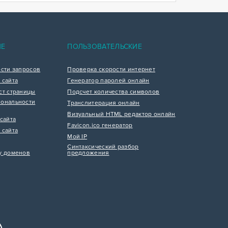
ИЕ
ПОЛЬЗОВАТЕЛЬСКИЕ
ости запросов
Проверка скорости интернет
 сайта
Генератор паролей онлайн
ст страницы
Подсчет количества символов
ональности
Транслитерация онлайн
Визуальный HTML редактор онлайн
сайта
Favicon.ico генератор
 сайта
Мой IP
Синтаксический разбор
у доменов
предложения