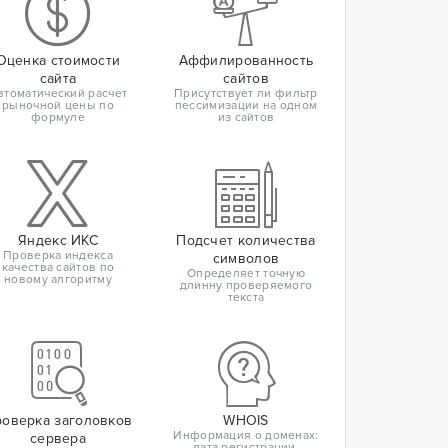
Оценка стоимости
Аффилированность
сайта
сайтов
втоматический расчет
Присутствует ли фильтр
рыночной цены по
пессимизации на одном
формуле
из сайтов
Яндекс ИКС
Подсчет количества
Проверка индекса
символов
качества сайтов по
Определяет точную
новому алгоритму
длинну проверяемого
текста
оверка заголовков
WHOIS
Информация о доменах:
сервера
дата регистрации,