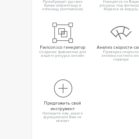
Преобразует русские
Находятся ли Ваши
буквы (кириллицу) в
ресурсы под фильтр
латиницу (английские)
Яндекса за вирусы
Favicon.ico генератор
Анализ скорости са
Создание фавиконки для
Проверка скорости
вашего ресурса онлайн
отклика хостинга ил
сервера
Предложить свой
инструмент
Напишите нам, какого
функционала Вам не
хватает