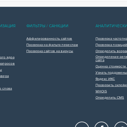
ИЗАЦИЯ
ФИЛЬТРЫ / САНКЦИИ
АНАЛИТИЧЕСК
Аффилированность сайтов
Проверка частотн
Проверка на фильтр переспам
Проверка позиций
Проверка сайтов на вирусы
Определить возра
Определение реги
ого ядра
сайта
запросов
Оценка стоимости 
цы
Узнать поддомены
рвера
Яндекс ИКС
Проверить склейк
р слова
WHOIS
Определить CMS