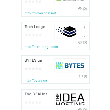
(0)
http://cloverhost.net
Tech Lodge
(0)
http://tech-lodge.com
BYTES.ua
(1)
http://bytes.ua
TheIDEAHosting
(0)