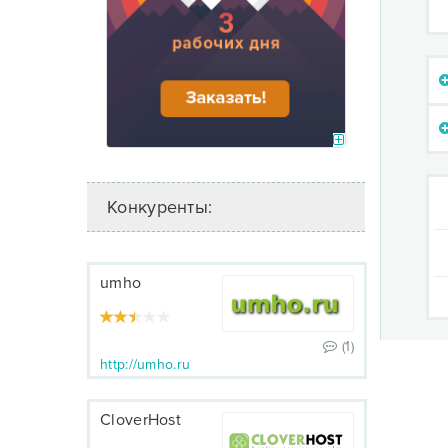
Конкуренты:
umho
(1)
http://umho.ru
CloverHost