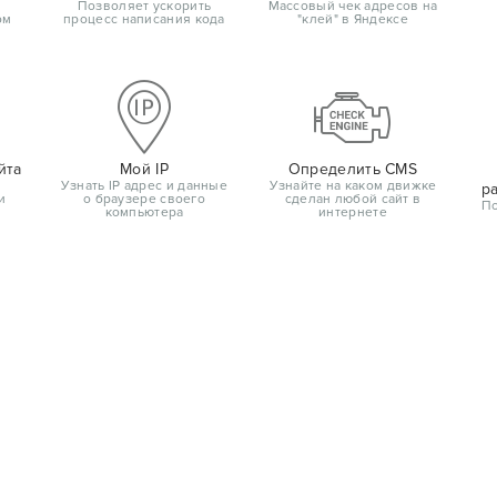
Позволяет ускорить
Массовый чек адресов на
ом
процесс написания кода
"клей" в Яндексе
йта
Мой IP
Определить CMS
Узнать IP адрес и данные
Узнайте на каком движке
р
и
о браузере своего
сделан любой сайт в
По
компьютера
интернете