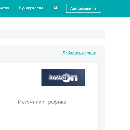
висов
Букмарклеты
API
Авторизация
Добавить сервис
Источники трафика