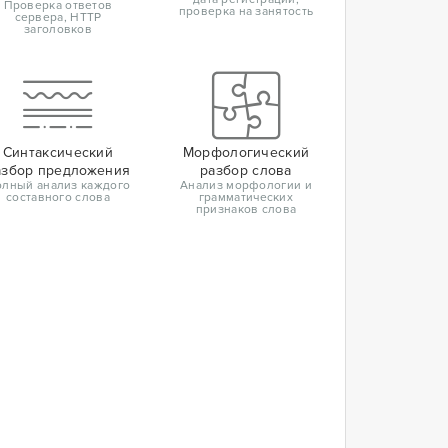
Проверка ответов
проверка на занятость
сервера, HTTP
заголовков
Синтаксический
Морфологический
азбор предложения
разбор слова
лный анализ каждого
Анализ морфологии и
составного слова
грамматических
признаков слова