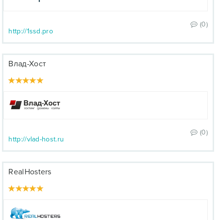
(0)
http://1ssd.pro
Влад-Хост
(0)
http://vlad-host.ru
RealHosters