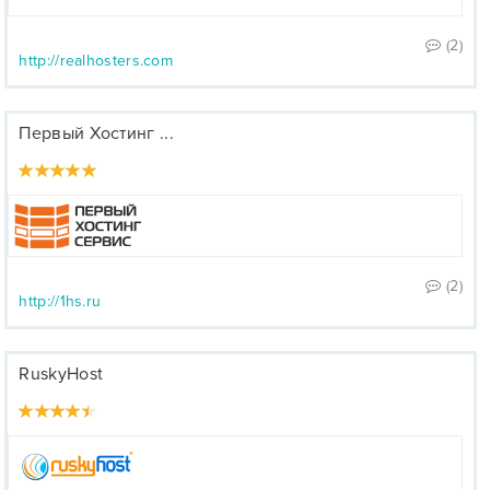
(2)
http://realhosters.com
Первый Хостинг ...
(2)
http://1hs.ru
RuskyHost