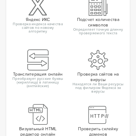
Яндекс ИКС
Подсчет количества
Проверка индекса качества
символов
сайтов по новому
Определяет точную длинну
алгоритму
проверяемого текста
Транслитерация онлайн
Проверка сайтов на
Преобразует русские буквы
вирусы
(кириллицу) в латиницу
Находятся ли Ваши ресурсы
(английские)
под фильтром Яндекса за
вирусы
Визуальный HTML
Проверить склейку
редактор онлайн
доменов