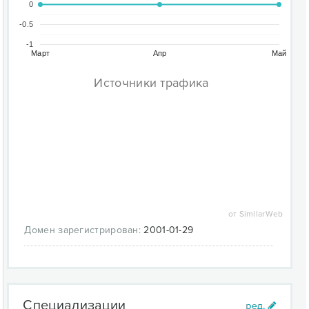
0
-0.5
-1
Март
Апр
Май
Источники трафика
от SimilarWeb
Домен зарегистрирован:
2001-01-29
Специализации