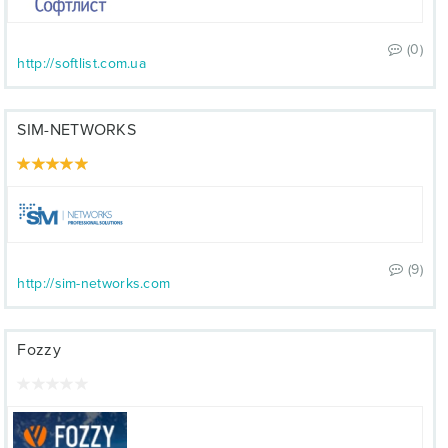
(0)
http://softlist.com.ua
SIM-NETWORKS
(9)
http://sim-networks.com
Fozzy