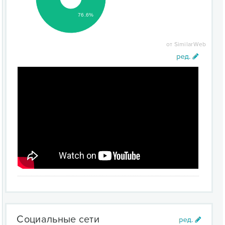
76.6%
от SimilarWeb
Социальные сети