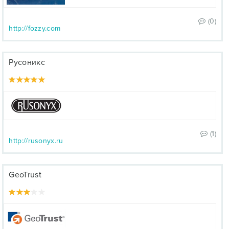
(0)
http://fozzy.com
Русоникс
(1)
http://rusonyx.ru
GeoTrust