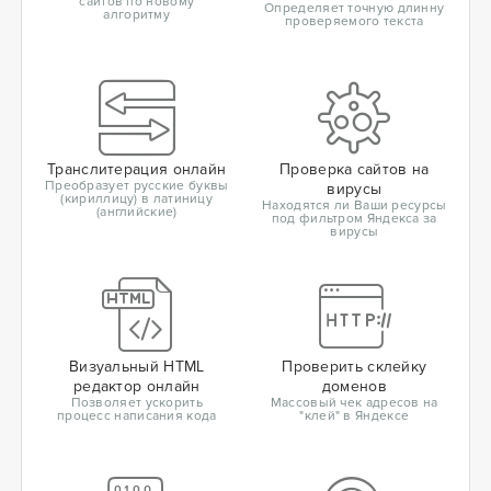
сайтов по новому
Определяет точную длинну
алгоритму
проверяемого текста
Транслитерация онлайн
Проверка сайтов на
Преобразует русские буквы
вирусы
(кириллицу) в латиницу
Находятся ли Ваши ресурсы
(английские)
под фильтром Яндекса за
вирусы
Визуальный HTML
Проверить склейку
редактор онлайн
доменов
Позволяет ускорить
Массовый чек адресов на
процесс написания кода
"клей" в Яндексе