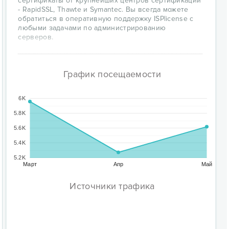
сертификаты от крупнейших центров сертификации
- RapidSSL, Thawte и Symantec. Вы всегда можете
обратиться в оперативную поддержку ISPlicense с
любыми задачами по администрированию
серверов.
График посещаемости
6K
5.8K
5.6K
5.4K
5.2K
Март
Апр
Май
Источники трафика