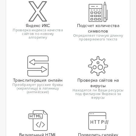
Яндекс ИКС
Подсчет количества
Проверка индекса качества
символов
сайтов по новому
Определяет точную длинну
алгоритму
проверяемого текста
Транслитерация онлайн
Проверка сайтов на
Преобразует русские буквы
вирусы
(кириллицу) в латиницу
Находятся ли Ваши ресурсы
(английские)
под фильтром Яндекса за
вирусы
Визуальный HTML
Проверить склейку