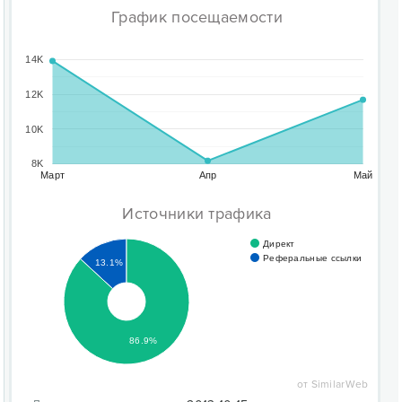
График посещаемости
14K
12K
10K
8K
Март
Апр
Май
Источники трафика
Директ
Реферальные ссылки
13.1%
86.9%
от SimilarWeb