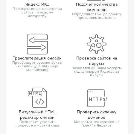
Яндекс ИКС
Подсчет количества
Проверка индекса качества
символов
сайтов по новому
Определяет точную длинну
алгоритму
проверяемого текста
Транслитерация онлайн
Проверка сайтов на
Преобразует русские буквы
вирусы
(кириллицу) в латиницу
Находятся ли Ваши ресурсы
(английские)
под фильтром Яндекса за
вирусы
Визуальный HTML
Проверить склейку
редактор онлайн
доменов
Позволяет ускорить
Массовый чек адресов на
процесс написания кода
"клей" в Яндексе