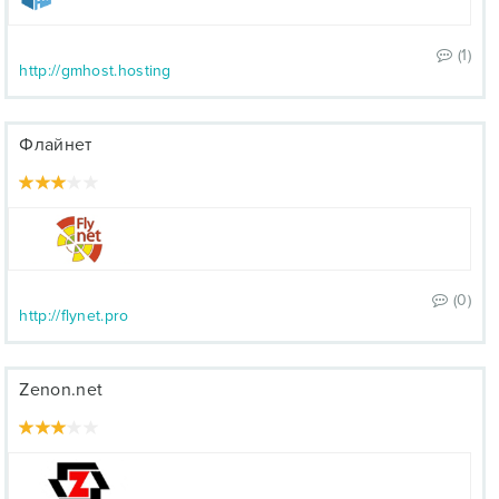
(1)
http://gmhost.hosting
Флайнет
(0)
http://flynet.pro
Zenon.net