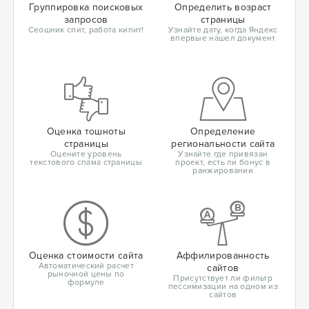
Группировка поисковых
Определить возраст
запросов
страницы
Сеошник спит, работа кипит!
Узнайте дату, когда Яндекс
впервые нашел документ
Оценка тошноты
Определение
страницы
региональности сайта
Оцените уровень
Узнайте где привязан
текстового спама страницы
проект, есть ли бонус в
ранжировании
Оценка стоимости сайта
Аффилированность
Автоматический расчет
сайтов
рыночной цены по
Присутствует ли фильтр
формуле
пессимизации на одном из
сайтов