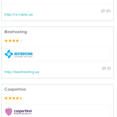
(0)
http://rx-name.ua
Besthosting
(1)
http://besthosting.ua
Coopertino