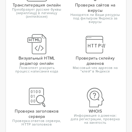
Транслитерация онлайн
Проверка сайтов на
Преобразует русские буквы
вирусы
(кириллицу) в латиницу
Находятся ли Ваши ресурсы
(английские)
под фильтром Яндекса за
вирусы
Визуальный HTML
Проверить склейку
редактор онлайн
доменов
Позволяет ускорить
Массовый чек адресов на
процесс написания кода
"клей" в Яндексе
Проверка заголовков
WHOIS
Информация о доменах:
сервера
дата регистрации, проверка
Проверка ответов сервера,
на занятость
HTTP заголовков