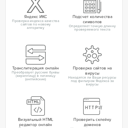
Яндекс ИКС
Подсчет количества
Проверка индекса качества
символов
сайтов по новому
Определяет точную длинну
алгоритму
проверяемого текста
Транслитерация онлайн
Проверка сайтов на
Преобразует русские буквы
вирусы
(кириллицу) в латиницу
Находятся ли Ваши ресурсы
(английские)
под фильтром Яндекса за
вирусы
Визуальный HTML
Проверить склейку
редактор онлайн
доменов