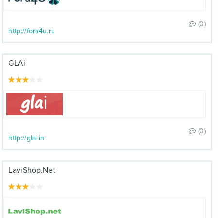
(0)
http://fora4u.ru
GLAi
(0)
http://glai.in
LaviShop.Net