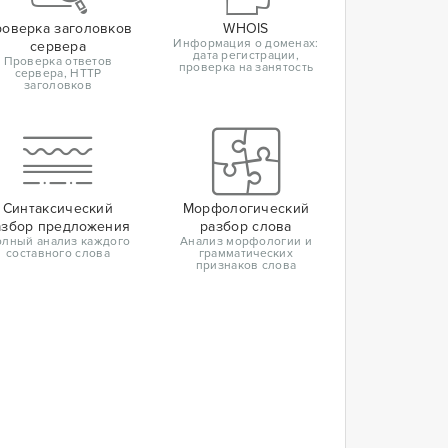
оверка заголовков
WHOIS
Информация о доменах:
сервера
дата регистрации,
Проверка ответов
проверка на занятость
сервера, HTTP
заголовков
Синтаксический
Морфологический
азбор предложения
разбор слова
лный анализ каждого
Анализ морфологии и
составного слова
грамматических
признаков слова