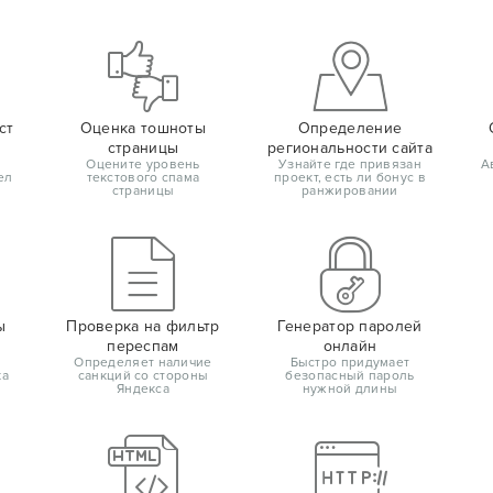
ст
Оценка тошноты
Определение
страницы
региональности сайта
Оцените уровень
Узнайте где привязан
А
ел
текстового спама
проект, есть ли бонус в
страницы
ранжировании
ы
Проверка на фильтр
Генератор паролей
переспам
онлайн
Определяет наличие
Быстро придумает
ка
санкций со стороны
безопасный пароль
Яндекса
нужной длины