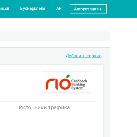
висов
Букмарклеты
API
Авторизация
Добавить сервис
Источники трафика