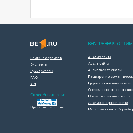
ВНУТРЕННЯЯ ОПТИМ
Анализ сайта
Рейтинг сервисов
Аудит сайта
Эксперты
Антиплагиат онлайн
Букмарклеты
Расширение семантическ
FAQ
Группировка поисковых 
API
Оценка тошноты страни
Способы оплаты:
Проверка заголовков се
Анализ скорости сайта
Проверить аттестат
Морфологический разбо