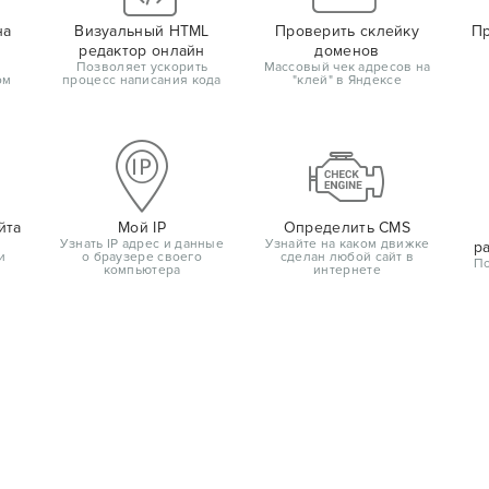
на
Визуальный HTML
Проверить склейку
Пр
редактор онлайн
доменов
Позволяет ускорить
Массовый чек адресов на
ом
процесс написания кода
"клей" в Яндексе
йта
Мой IP
Определить CMS
Узнать IP адрес и данные
Узнайте на каком движке
р
и
о браузере своего
сделан любой сайт в
По
компьютера
интернете