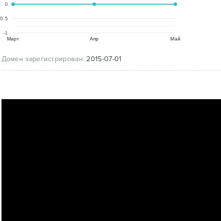
0
-0.5
-1
Март
Апр
Май
Домен зарегистрирован:
2015-07-01