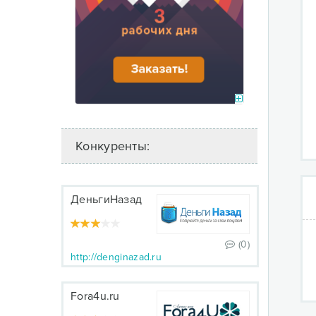
Конкуренты:
ДеньгиНазад
(0)
http://denginazad.ru
Fora4u.ru