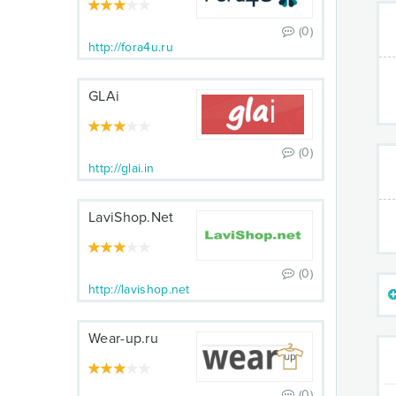
(0)
http://fora4u.ru
GLAi
(0)
http://glai.in
LaviShop.Net
(0)
http://lavishop.net
Wear-up.ru
(0)