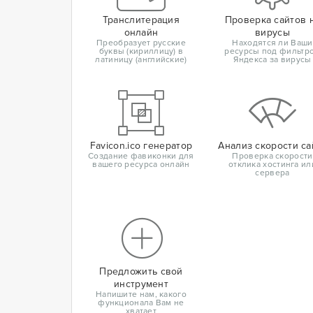
Транслитерация
Проверка сайтов 
онлайн
вирусы
Преобразует русские
Находятся ли Ваши
буквы (кириллицу) в
ресурсы под фильтр
латиницу (английские)
Яндекса за вирусы
Favicon.ico генератор
Анализ скорости са
Создание фавиконки для
Проверка скорости
вашего ресурса онлайн
отклика хостинга ил
сервера
Предложить свой
инструмент
Напишите нам, какого
функционала Вам не
хватает