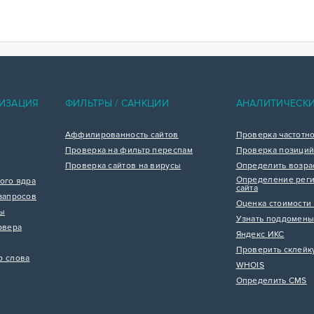
ИЗАЦИЯ
ФИЛЬТРЫ / САНКЦИИ
АНАЛИТИЧЕСК
Аффилированность сайтов
Проверка частотн
Проверка на фильтр переспам
Проверка позиций
Проверка сайтов на вирусы
Определить возра
Определение реги
ого ядра
сайта
запросов
Оценка стоимости 
цы
Узнать поддомены
рвера
Яндекс ИКС
Проверить склейк
р слова
WHOIS
Определить CMS