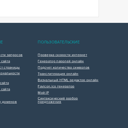
ИЕ
ПОЛЬЗОВАТЕЛЬСКИЕ
ости запросов
Проверка скорости интернет
 сайта
Генератор паролей онлайн
ст страницы
Подсчет количества символов
ональности
Транслитерация онлайн
Визуальный HTML редактор онлайн
сайта
Favicon.ico генератор
 сайта
Мой IP
Синтаксический разбор
у доменов
предложения