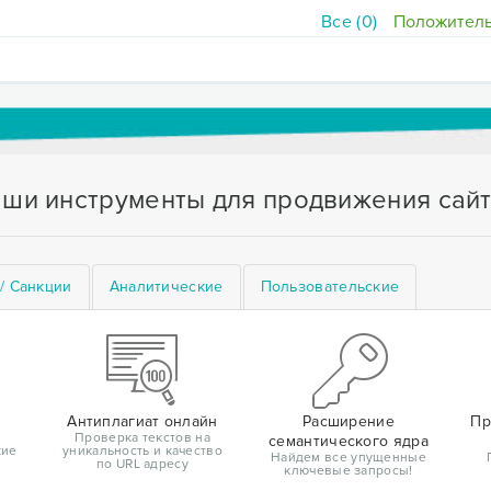
Все (0)
Положитель
ши инструменты для продвижения сай
/ Санкции
Аналитические
Пользовательские
Антиплагиат онлайн
Расширение
Пр
Проверка текстов на
семантического ядра
кие
уникальность и качество
Найдем все упущенные
по URL адресу
ключевые запросы!