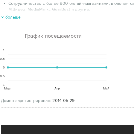
Сотрудничество с более 900 онлайн-магазинами, включая са
М.Видео, MediaMarkt, GearBest и другие.
Получение кэшбэка до 30%, в зависимости от выбранного маг
больше
Aliexpress сэкономит вам 5% от общей суммы оплаты, а Л'Эту
Постоянные акции: возможность получения удвоенного кэшб
розыгрыши призов.
График посещаемости
Онлайн-подсчет экономии при использовании cashback сайта,
Возможность возврата средств срабатывает даже в таком слу
1
товара.
Доступность премиум аккаунта, который дает повышенный пр
0.5
Уникальная возможность каждого пользователя сервиса — Le
0
позволяют получить увеличенный кэшбэк на определенное 
-0.5
-1
Март
Апр
Май
Домен зарегистрирован:
2014-05-29