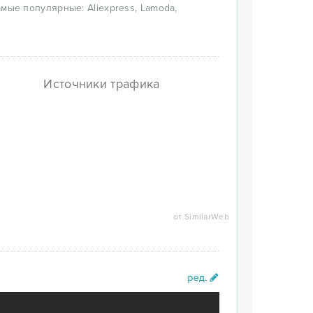
мые популярные: Aliexpress, Lamoda,
азина. Так, к примеру, кэшбэк на
аль вернет 150 рублей с каждого заказа.
эка и уникальных промокодов, а также
Источники трафика
 исходя из годовых затрат клиента.
чае, когда клиент выкупает только часть
оцент возврата денег с каждой покупки.
ty-коды. Это аналоги промокодов, которые
время.
от SimilarWeb