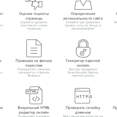
ст
Оценка тошноты
Определение
страницы
региональности сайта
Оцените уровень
Узнайте где привязан
А
ел
текстового спама
проект, есть ли бонус в
страницы
ранжировании
ы
Проверка на фильтр
Генератор паролей
переспам
онлайн
Определяет наличие
Быстро придумает
ка
санкций со стороны
безопасный пароль
Яндекса
нужной длины
на
Визуальный HTML
Проверить склейку
Пр
редактор онлайн
доменов
Позволяет ускорить
Массовый чек адресов на