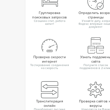
Группировка
Определить возра
поисковых запросов
страницы
Сеошник спит, работа
Узнайте дату, когда
кипит!
Яндекс впервые наш
документ
Проверка скорости
Узнать поддомен
интернет
сайта
Тестирование соединения
Получите список
на скорость
поддоменов в 2 кли
Транслитерация
Проверка сайтов 
онлайн
вирусы
Преобразует русские
Находятся ли Ваши