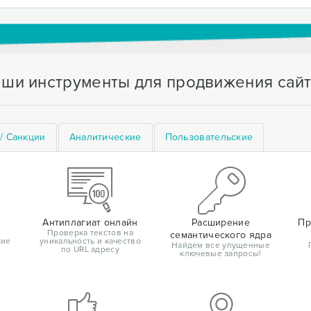
ши инструменты для продвижения сай
/ Санкции
Аналитические
Пользовательские
Антиплагиат онлайн
Расширение
Пр
Проверка текстов на
семантического ядра
кие
уникальность и качество
Найдем все упущенные
по URL адресу
ключевые запросы!