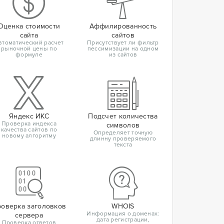
Оценка стоимости
Аффилированность
сайта
сайтов
втоматический расчет
Присутствует ли фильтр
рыночной цены по
пессимизации на одном
формуле
из сайтов
Яндекс ИКС
Подсчет количества
Проверка индекса
символов
качества сайтов по
Определяет точную
новому алгоритму
длинну проверяемого
текста
оверка заголовков
WHOIS
Информация о доменах:
сервера
дата регистрации,
Проверка ответов