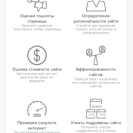
Оценка тошноты
Определение
страницы
региональности сайта
Оцените уровень
Узнайте где привязан
текстового спама страницы
проект, есть ли бонус в
ранжировании
Оценка стоимости сайта
Аффилированность
Автоматический расчет
сайтов
рыночной цены по
Присутствует ли фильтр
формуле
пессимизации на одном из
сайтов
Проверка скорости
Узнать поддомены сайта
Получите список
интернет
поддоменов в 2 клика
Тестирование соединения