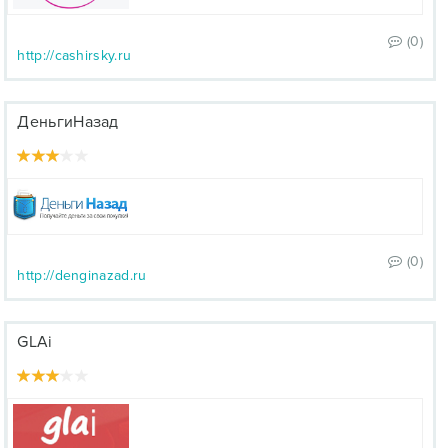
(0)
http://cashirsky.ru
ДеньгиНазад
(0)
http://denginazad.ru
GLAi