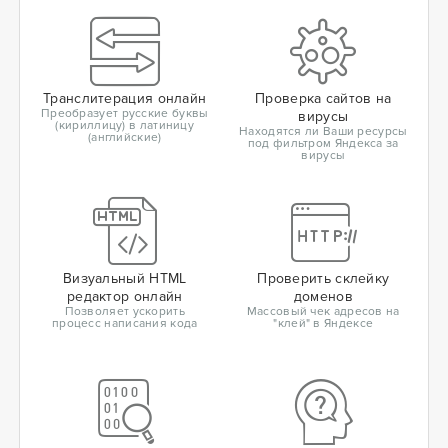
Транслитерация онлайн
Проверка сайтов на
Преобразует русские буквы
вирусы
(кириллицу) в латиницу
Находятся ли Ваши ресурсы
(английские)
под фильтром Яндекса за
вирусы
Визуальный HTML
Проверить склейку
редактор онлайн
доменов
Позволяет ускорить
Массовый чек адресов на
процесс написания кода
"клей" в Яндексе