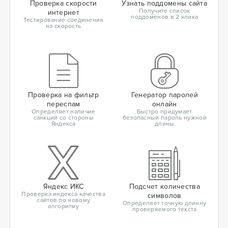
Проверка скорости
Узнать поддомены сайта
Получите список
интернет
поддоменов в 2 клика
Тестирование соединения
на скорость
Проверка на фильтр
Генератор паролей
переспам
онлайн
Определяет наличие
Быстро придумает
санкций со стороны
безопасный пароль нужной
Яндекса
длины
Яндекс ИКС
Подсчет количества
Проверка индекса качества
символов
сайтов по новому
Определяет точную длинну
алгоритму
проверяемого текста