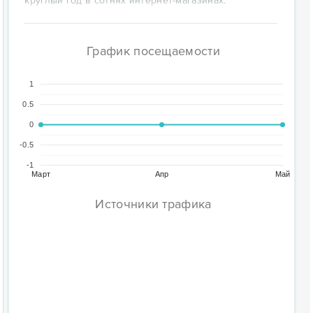
круглый год в сотнях интернет-магазинах.
График посещаемости
1
0.5
0
-0.5
-1
Март
Апр
Май
Источники трафика