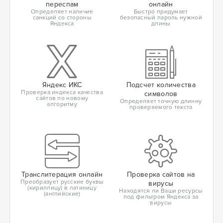
переспам
онлайн
Определяет наличие
Быстро придумает
санкций со стороны
безопасный пароль нужной
Яндекса
длины
Яндекс ИКС
Подсчет количества
Проверка индекса качества
символов
сайтов по новому
Определяет точную длинну
алгоритму
проверяемого текста
Транслитерация онлайн
Проверка сайтов на
Преобразует русские буквы
вирусы
(кириллицу) в латиницу
Находятся ли Ваши ресурсы
(английские)
под фильтром Яндекса за
вирусы