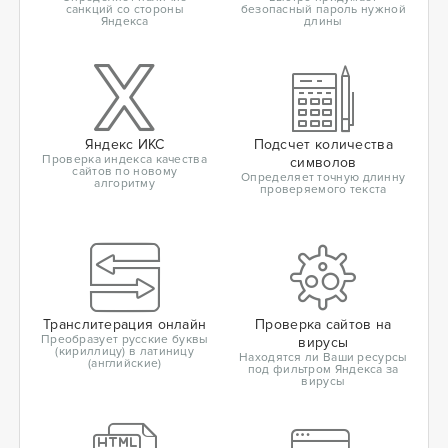
санкций со стороны
безопасный пароль нужной
Яндекса
длины
Яндекс ИКС
Подсчет количества
Проверка индекса качества
символов
сайтов по новому
Определяет точную длинну
алгоритму
проверяемого текста
Транслитерация онлайн
Проверка сайтов на
Преобразует русские буквы
вирусы
(кириллицу) в латиницу
Находятся ли Ваши ресурсы
(английские)
под фильтром Яндекса за
вирусы