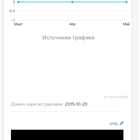
0
-0.5
-1
Март
Апр
Май
Источники трафика
от SimilarWeb
Домен зарегистрирован:
2015-10-20