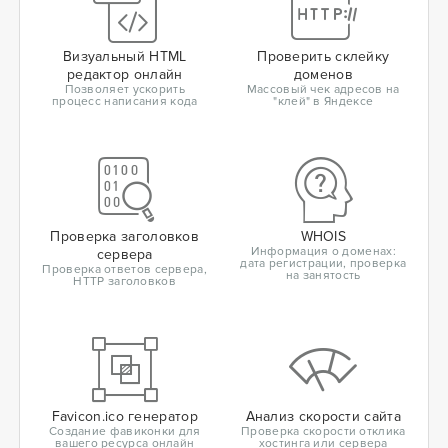
Визуальный HTML
Проверить склейку
редактор онлайн
доменов
Позволяет ускорить
Массовый чек адресов на
процесс написания кода
"клей" в Яндексе
Проверка заголовков
WHOIS
Информация о доменах:
сервера
дата регистрации, проверка
Проверка ответов сервера,
на занятость
HTTP заголовков
Favicon.ico генератор
Анализ скорости сайта
Создание фавиконки для
Проверка скорости отклика
вашего ресурса онлайн
хостинга или сервера