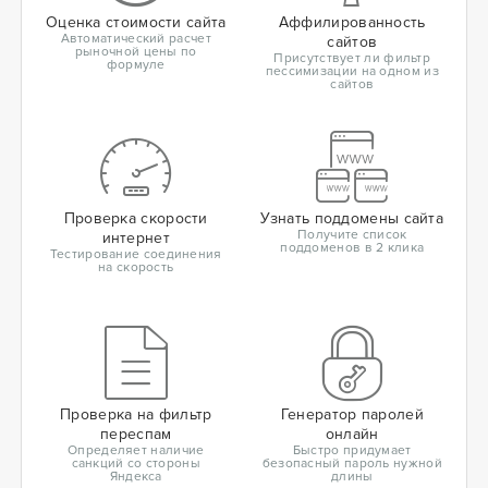
Оценка стоимости сайта
Аффилированность
Автоматический расчет
сайтов
рыночной цены по
Присутствует ли фильтр
формуле
пессимизации на одном из
сайтов
Проверка скорости
Узнать поддомены сайта
Получите список
интернет
поддоменов в 2 клика
Тестирование соединения
на скорость
Проверка на фильтр
Генератор паролей
переспам
онлайн
Определяет наличие
Быстро придумает
санкций со стороны
безопасный пароль нужной
Яндекса
длины