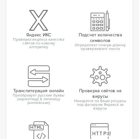
Яндекс ИКС
Подсчет количества
Проверка индекса качества
символов
сайтов по новому
Определяет точную длинну
алгоритму
проверяемого текста
Транслитерация онлайн
Проверка сайтов на
Преобразует русские буквы
вирусы
(кириллицу) в латиницу
Находятся ли Ваши ресурсы
(английские)
под фильтром Яндекса за
вирусы