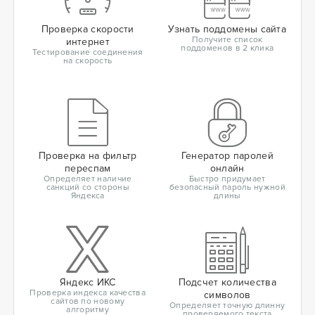
Проверка скорости
Узнать поддомены сайта
Получите список
интернет
поддоменов в 2 клика
Тестирование соединения
на скорость
Проверка на фильтр
Генератор паролей
переспам
онлайн
Определяет наличие
Быстро придумает
санкций со стороны
безопасный пароль нужной
Яндекса
длины
Яндекс ИКС
Подсчет количества
Проверка индекса качества
символов
сайтов по новому
Определяет точную длинну
алгоритму
проверяемого текста