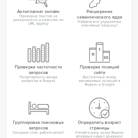
Антиплагиат онлайн
Расширение
Проверка текстов на
семантического ядра
уникальность и качество по
Найдем все упущенные
URL адресу
ключевые запросы!
Проверка частотности
Проверка позиций
запросов
сайта
Популярность ввода
Бесплатный чекер
запросов в Яндекс
занимаемых позиций в
Яндекс и Google
Группировка поисковых
Определить возраст
запросов
страницы
Сеошник спит, работа кипит!
Узнайте дату, когда Яндекс
впервые нашел документ