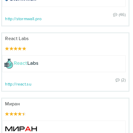
(46)
http://stormwall.pro
React Labs
(2)
http://react.su
Миран