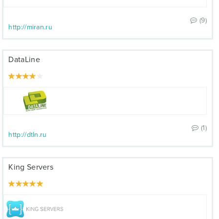
(9)
http://miran.ru
DataLine
(1)
http://dtln.ru
King Servers