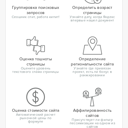
Группировка поисковых
Определить возраст
запросов
страницы
Сеошник спит, работа кипит!
Узнайте дату, когда Яндекс
впервые нашел документ
Оценка тошноты
Определение
страницы
региональности сайта
Оцените уровень
Узнайте где привязан
текстового спама страницы
проект, есть ли бонус в
ранжировании
Оценка стоимости сайта
Аффилированность
Автоматический расчет
сайтов
рыночной цены по
Присутствует ли фильтр
формуле
пессимизации на одном из
сайтов