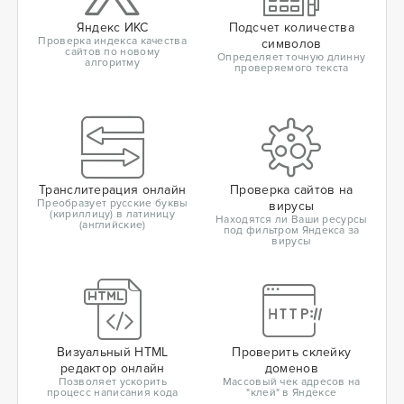
Яндекс ИКС
Подсчет количества
Проверка индекса качества
символов
сайтов по новому
Определяет точную длинну
алгоритму
проверяемого текста
Транслитерация онлайн
Проверка сайтов на
Преобразует русские буквы
вирусы
(кириллицу) в латиницу
Находятся ли Ваши ресурсы
(английские)
под фильтром Яндекса за
вирусы
Визуальный HTML
Проверить склейку
редактор онлайн
доменов
Позволяет ускорить
Массовый чек адресов на
процесс написания кода
"клей" в Яндексе