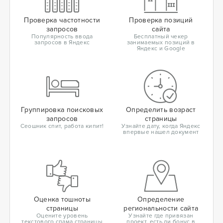
Проверка частотности
Проверка позиций
запросов
сайта
Популярность ввода
Бесплатный чекер
запросов в Яндекс
занимаемых позиций в
Яндекс и Google
Группировка поисковых
Определить возраст
запросов
страницы
Сеошник спит, работа кипит!
Узнайте дату, когда Яндекс
впервые нашел документ
Оценка тошноты
Определение
страницы
региональности сайта
Оцените уровень
Узнайте где привязан
текстового спама страницы
проект, есть ли бонус в