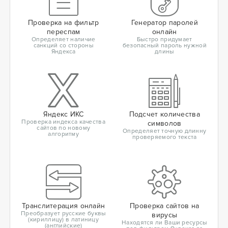
Проверка на фильтр
Генератор паролей
переспам
онлайн
Определяет наличие
Быстро придумает
санкций со стороны
безопасный пароль нужной
Яндекса
длины
Яндекс ИКС
Подсчет количества
Проверка индекса качества
символов
сайтов по новому
Определяет точную длинну
алгоритму
проверяемого текста
Транслитерация онлайн
Проверка сайтов на
Преобразует русские буквы
вирусы
(кириллицу) в латиницу
Находятся ли Ваши ресурсы
(английские)