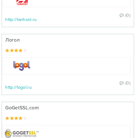
(0)
http://tanhost.ru
Логол
(0)
http://logol.ru
GoGetSSL.com