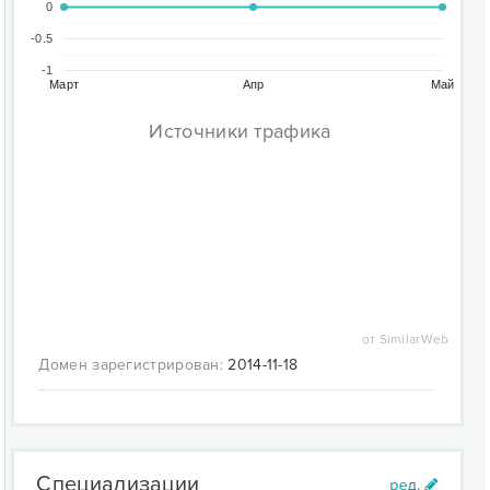
0
-0.5
-1
Март
Апр
Май
Источники трафика
от SimilarWeb
Домен зарегистрирован:
2014-11-18
Специализации