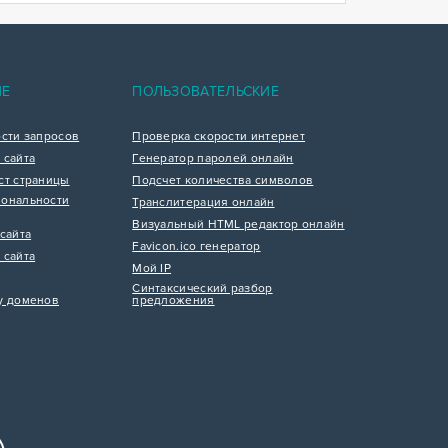
ИЕ
ПОЛЬЗОВАТЕЛЬСКИЕ
ости запросов
Проверка скорости интернет
 сайта
Генератор паролей онлайн
ст страницы
Подсчет количества символов
ональности
Транслитерация онлайн
Визуальный HTML редактор онлайн
сайта
Favicon.ico генератор
 сайта
Мой IP
Синтаксический разбор
у доменов
предложения