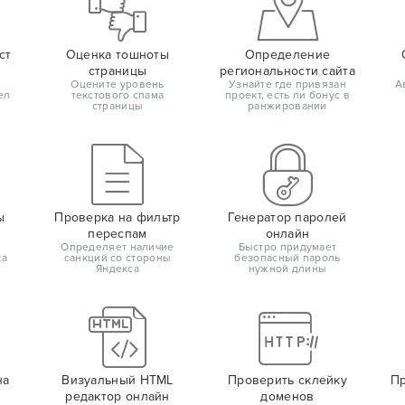
ст
Оценка тошноты
Определение
страницы
региональности сайта
Оцените уровень
Узнайте где привязан
А
ел
текстового спама
проект, есть ли бонус в
страницы
ранжировании
ы
Проверка на фильтр
Генератор паролей
переспам
онлайн
Определяет наличие
Быстро придумает
ка
санкций со стороны
безопасный пароль
Яндекса
нужной длины
на
Визуальный HTML
Проверить склейку
Пр
редактор онлайн
доменов