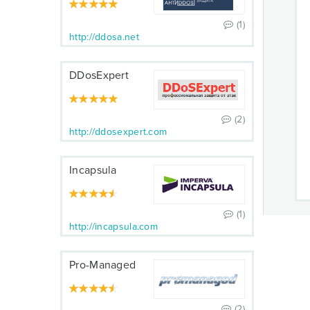
(1)
http://ddosa.net
DDosExpert
(2)
http://ddosexpert.com
Incapsula
(1)
http://incapsula.com
Pro-Managed
(2)