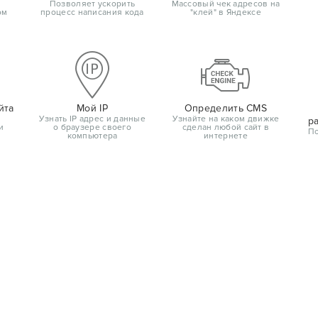
Позволяет ускорить
Массовый чек адресов на
ом
процесс написания кода
"клей" в Яндексе
йта
Мой IP
Определить CMS
Узнать IP адрес и данные
Узнайте на каком движке
р
и
о браузере своего
сделан любой сайт в
По
компьютера
интернете