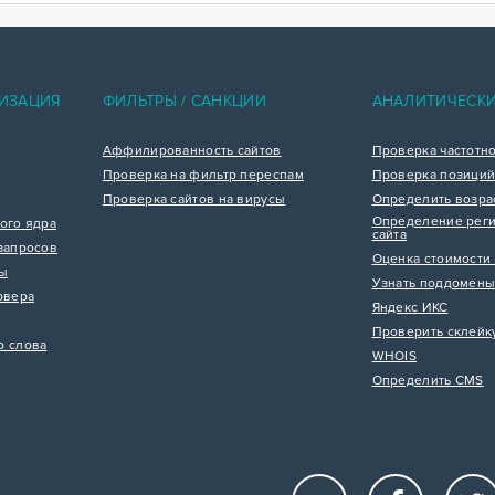
ИЗАЦИЯ
ФИЛЬТРЫ / САНКЦИИ
АНАЛИТИЧЕСК
Аффилированность сайтов
Проверка частотн
Проверка на фильтр переспам
Проверка позиций
Проверка сайтов на вирусы
Определить возра
Определение реги
ого ядра
сайта
запросов
Оценка стоимости 
цы
Узнать поддомены
рвера
Яндекс ИКС
Проверить склейк
р слова
WHOIS
Определить CMS