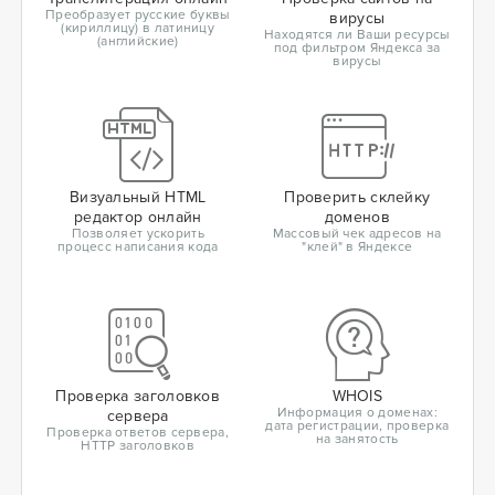
Преобразует русские буквы
вирусы
(кириллицу) в латиницу
Находятся ли Ваши ресурсы
(английские)
под фильтром Яндекса за
вирусы
Визуальный HTML
Проверить склейку
редактор онлайн
доменов
Позволяет ускорить
Массовый чек адресов на
процесс написания кода
"клей" в Яндексе
Проверка заголовков
WHOIS
Информация о доменах:
сервера
дата регистрации, проверка
Проверка ответов сервера,
на занятость
HTTP заголовков