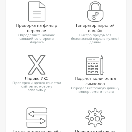
Проверка на фильтр
Генератор паролей
переспам
онлайн
Определяет наличие
Быстро придумает
санкций со стороны
безопасный пароль нужной
Яндекса
длины
Яндекс ИКС
Подсчет количества
Проверка индекса качества
символов
сайтов по новому
Определяет точную длинну
алгоритму
проверяемого текста
Транслитерация онлайн
Проверка сайтов на