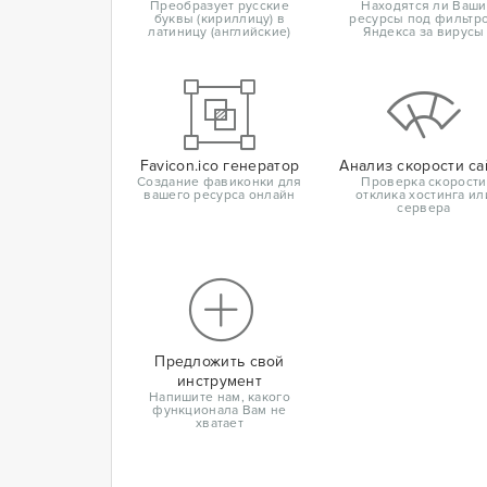
Преобразует русские
Находятся ли Ваши
буквы (кириллицу) в
ресурсы под фильтр
латиницу (английские)
Яндекса за вирусы
Favicon.ico генератор
Анализ скорости са
Создание фавиконки для
Проверка скорости
вашего ресурса онлайн
отклика хостинга ил
сервера
Предложить свой
инструмент
Напишите нам, какого
функционала Вам не
хватает