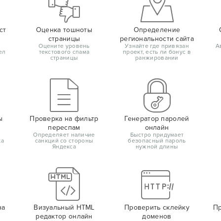
ст
Оценка тошноты
Определение
страницы
региональности сайта
Оцените уровень
Узнайте где привязан
А
ел
текстового спама
проект, есть ли бонус в
страницы
ранжировании
ы
Проверка на фильтр
Генератор паролей
переспам
онлайн
Определяет наличие
Быстро придумает
ка
санкций со стороны
безопасный пароль
Яндекса
нужной длины
на
Визуальный HTML
Проверить склейку
Пр
редактор онлайн
доменов