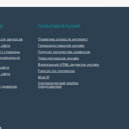
ИЕ
ПОЛЬЗОВАТЕЛЬСКИЕ
ости запросов
Проверка скорости интернет
 сайта
Генератор паролей онлайн
ст страницы
Подсчет количества символов
ональности
Транслитерация онлайн
Визуальный HTML редактор онлайн
сайта
Favicon.ico генератор
 сайта
Мой IP
Синтаксический разбор
у доменов
предложения