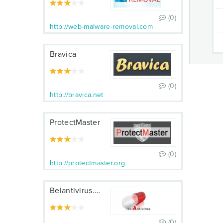
(0)
http://web-malware-removal.com
Bravica
(0)
http://bravica.net
ProtectMaster
(0)
http://protectmaster.org
Belantivirus.by
(0)