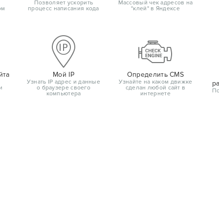
Позволяет ускорить
Массовый чек адресов на
ом
процесс написания кода
"клей" в Яндексе
йта
Мой IP
Определить CMS
Узнать IP адрес и данные
Узнайте на каком движке
р
и
о браузере своего
сделан любой сайт в
По
компьютера
интернете