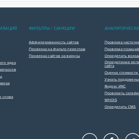
ИЗАЦИЯ
ФИЛЬТРЫ / САНКЦИИ
АНАЛИТИЧЕСК
Аффилированность сайтов
Проверка частотн
Проверка на фильтр переспам
Проверка позиций
Проверка сайтов на вирусы
Определить возра
Определение реги
ого ядра
сайта
запросов
Оценка стоимости 
цы
Узнать поддомены
рвера
Яндекс ИКС
Проверить склейк
р слова
WHOIS
Определить CMS