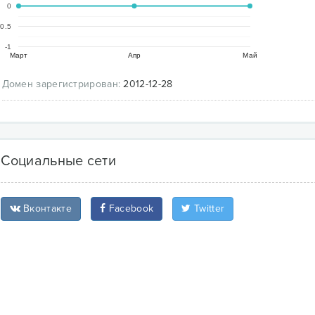
0
-0.5
-1
Март
Апр
Май
Домен зарегистрирован:
2012-12-28
Социальные сети
Вконтакте
Facebook
Twitter