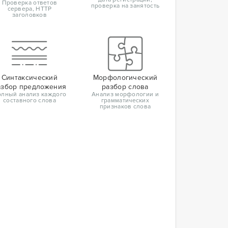
Проверка ответов
проверка на занятость
сервера, HTTP
заголовков
Синтаксический
Морфологический
азбор предложения
разбор слова
лный анализ каждого
Анализ морфологии и
составного слова
грамматических
признаков слова