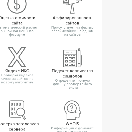
Оценка стоимости
Аффилированность
сайта
сайтов
втоматический расчет
Присутствует ли фильтр
рыночной цены по
пессимизации на одном
формуле
из сайтов
Яндекс ИКС
Подсчет количества
Проверка индекса
символов
качества сайтов по
Определяет точную
новому алгоритму
длинну проверяемого
текста
оверка заголовков
WHOIS
Информация о доменах:
сервера
дата регистрации,