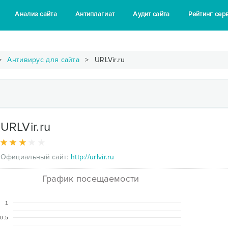
Анализ сайта
Антиплагиат
Аудит сайта
Рейтинг сер
Антивирус для сайта
URLVir.ru
URLVir.ru
Официальный сайт:
http://urlvir.ru
График посещаемости
1
0.5