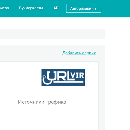
висов
Букмарклеты
API
Авторизация
Добавить сервис
Источники трафика