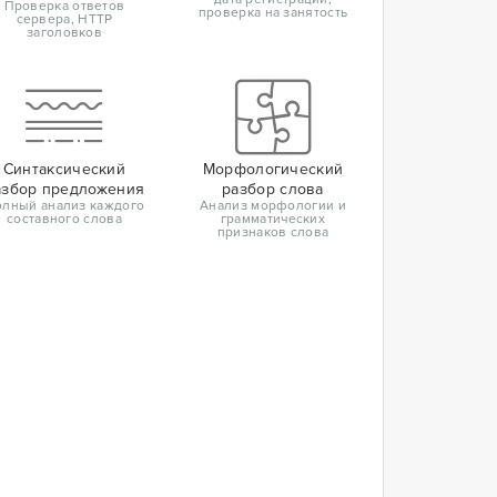
Проверка ответов
проверка на занятость
сервера, HTTP
заголовков
Синтаксический
Морфологический
азбор предложения
разбор слова
лный анализ каждого
Анализ морфологии и
составного слова
грамматических
признаков слова