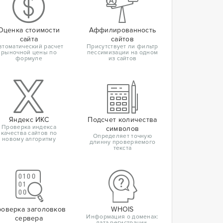
Оценка стоимости
Аффилированность
сайта
сайтов
втоматический расчет
Присутствует ли фильтр
рыночной цены по
пессимизации на одном
формуле
из сайтов
Яндекс ИКС
Подсчет количества
Проверка индекса
символов
качества сайтов по
Определяет точную
новому алгоритму
длинну проверяемого
текста
оверка заголовков
WHOIS
Информация о доменах:
сервера
дата регистрации,