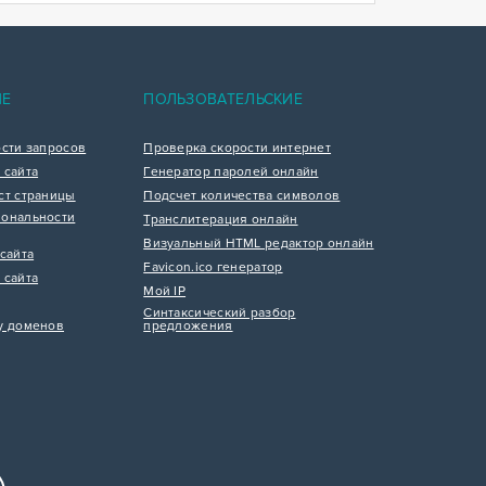
ИЕ
ПОЛЬЗОВАТЕЛЬСКИЕ
ости запросов
Проверка скорости интернет
 сайта
Генератор паролей онлайн
ст страницы
Подсчет количества символов
ональности
Транслитерация онлайн
Визуальный HTML редактор онлайн
сайта
Favicon.ico генератор
 сайта
Мой IP
Синтаксический разбор
у доменов
предложения