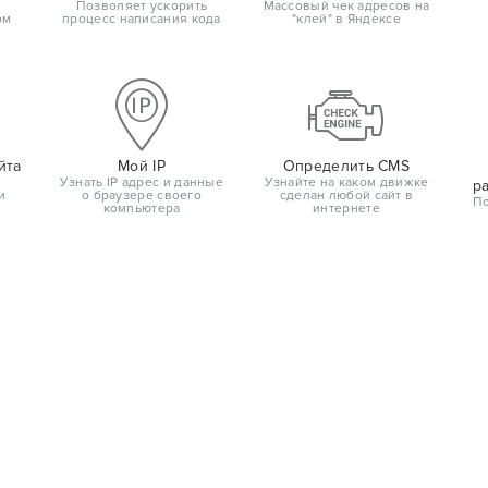
Позволяет ускорить
Массовый чек адресов на
ом
процесс написания кода
"клей" в Яндексе
йта
Мой IP
Определить CMS
Узнать IP адрес и данные
Узнайте на каком движке
р
и
о браузере своего
сделан любой сайт в
По
компьютера
интернете