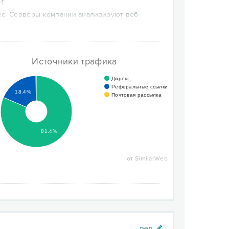
?
tec. Серверы компании анализируют веб-
омпьютер.
а вашем ПК, можно проверить, насколько
отра. При необходимости узнать подробности
 информация непосредственно в Norton Safe
Источники трафика
Директ
Реферальные ссылки
18.4%
Почтовая рассылка
81.4%
от SimilarWeb