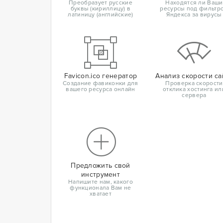
Преобразует русские
Находятся ли Ваши
буквы (кириллицу) в
ресурсы под фильтр
латиницу (английские)
Яндекса за вирусы
Favicon.ico генератор
Анализ скорости са
Создание фавиконки для
Проверка скорости
вашего ресурса онлайн
отклика хостинга ил
сервера
Предложить свой
инструмент
Напишите нам, какого
функционала Вам не
хватает