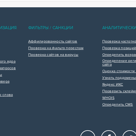
ИЗАЦИЯ
ФИЛЬТРЫ / САНКЦИИ
АНАЛИТИЧЕСК
Аффилированность сайтов
Проверка частотн
Проверка на фильтр переспам
Проверка позиций
Проверка сайтов на вирусы
Определить возра
Определение реги
ого ядра
сайта
запросов
Оценка стоимости 
цы
Узнать поддомены
рвера
Яндекс ИКС
Проверить склейк
р слова
WHOIS
Определить CMS