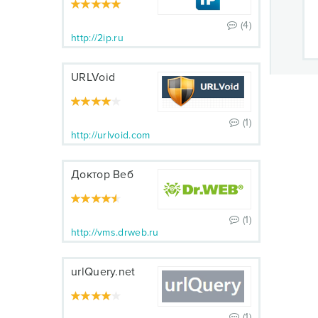
(4)
http://2ip.ru
URLVoid
(1)
http://urlvoid.com
Доктор Веб
(1)
http://vms.drweb.ru
urlQuery.net
(1)