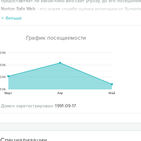
предоставляет ли какой-либо веб-сайт угрозу, до его посещения
Norton Safe Web
- это новая служба оценки репутации от Syman
сайты, чтобы узнать, какое влияние они могут оказать на ваш к
больше
После этого, используя панель Norton Toolbar, установленную н
каждый отдельный сайт безопасен для посещения до его просм
о поведении веб-сайта вам предоставляется детализированная
График посещаемости
Web.
00K
50K
00K
50K
Март
Апр
Май
Домен зарегистрирован:
1991-09-17
Специализации