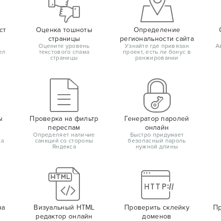
ст
Оценка тошноты
Определение
страницы
региональности сайта
Оцените уровень
Узнайте где привязан
А
ел
текстового спама
проект, есть ли бонус в
страницы
ранжировании
ы
Проверка на фильтр
Генератор паролей
переспам
онлайн
Определяет наличие
Быстро придумает
ка
санкций со стороны
безопасный пароль
Яндекса
нужной длины
на
Визуальный HTML
Проверить склейку
Пр
редактор онлайн
доменов