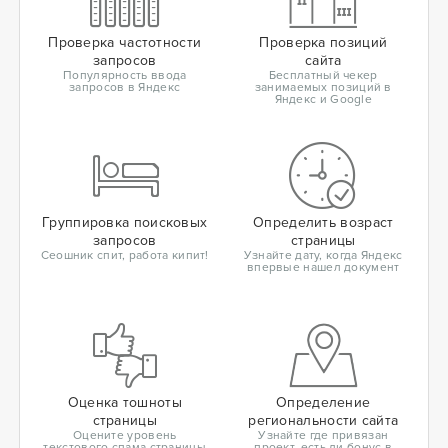
Проверка частотности
Проверка позиций
запросов
сайта
Популярность ввода
Бесплатный чекер
запросов в Яндекс
занимаемых позиций в
Яндекс и Google
Группировка поисковых
Определить возраст
запросов
страницы
Сеошник спит, работа кипит!
Узнайте дату, когда Яндекс
впервые нашел документ
Оценка тошноты
Определение
страницы
региональности сайта
Оцените уровень
Узнайте где привязан
текстового спама страницы
проект, есть ли бонус в