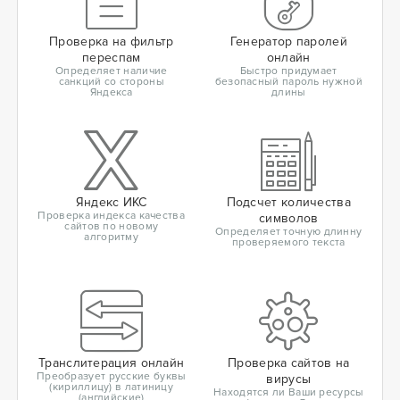
Проверка на фильтр
Генератор паролей
переспам
онлайн
Определяет наличие
Быстро придумает
санкций со стороны
безопасный пароль нужной
Яндекса
длины
Яндекс ИКС
Подсчет количества
Проверка индекса качества
символов
сайтов по новому
Определяет точную длинну
алгоритму
проверяемого текста
Транслитерация онлайн
Проверка сайтов на
Преобразует русские буквы
вирусы
(кириллицу) в латиницу
Находятся ли Ваши ресурсы
(английские)